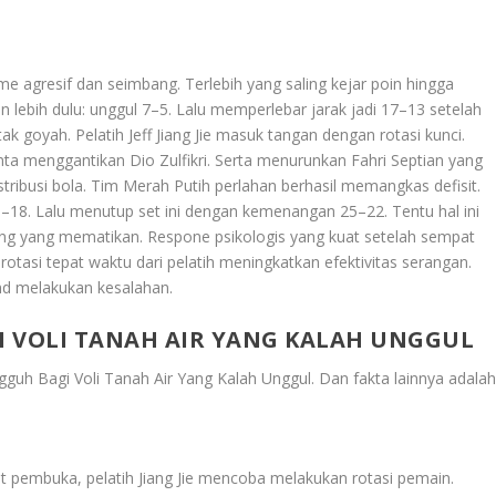
e agresif dan seimbang. Terlebih yang saling kejar poin hingga
ebih dulu: unggul 7–5. Lalu memperlebar jarak jadi 17–13 setelah
k goyah. Pelatih Jeff Jiang Jie masuk tangan dengan rotasi kunci.
a menggantikan Dio Zulfikri. Serta menurunkan Fahri Septian yang
ibusi bola. Tim Merah Putih perlahan berhasil memangkas defisit.
18. Lalu menutup set ini dengan kemenangan 25–22. Tentu hal ini
ng yang mematikan. Respone psikologis yang kuat setelah sempat
rotasi tepat waktu dari pelatih meningkatkan efektivitas serangan.
nd melakukan kesalahan.
I VOLI TANAH AIR YANG KALAH UNGGUL
gguh Bagi Voli Tanah Air Yang Kalah Unggul
. Dan fakta lainnya adalah
t pembuka, pelatih Jiang Jie mencoba melakukan rotasi pemain.