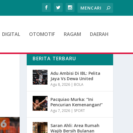
DIGITAL
OTOMOTIF
RAGAM
DAERAH
BERITA TERBARU
Adu Ambisi Di IBL: Pelita
Jaya Vs Dewa United
Agu 8, 2026
|
BOLA
Pacquiao Murka: “Ini
Pencurian Kemenangan!”
Agu 7, 2026
|
SPORT
Saran Ahli: Area Rumah
Wajib Bersih Bulanan