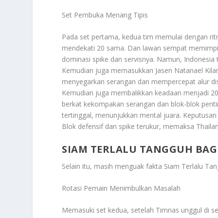
Set Pembuka Menang Tipis
Pada set pertama, kedua tim memulai dengan ritm
mendekati 20 sama. Dan lawan sempat memimpin l
dominasi spike dan servisnya. Namun, Indonesia ta
Kemudian juga memasukkan Jasen Natanael Kilant
menyegarkan serangan dan mempercepat alur distr
Kemudian juga membalikkan keadaan menjadi 20–
berkat kekompakan serangan dan blok-blok penti
tertinggal, menunjukkan mental juara. Keputusan 
Blok defensif dan spike terukur, memaksa Thaila
SIAM TERLALU TANGGUH BAG
Selain itu, masih menguak fakta
Siam Terlalu Tan
Rotasi Pemain Menimbulkan Masalah
Memasuki set kedua, setelah Timnas unggul di se