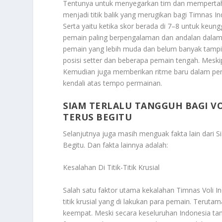
Tentunya untuk menyegarkan tim dan mempertahan
menjadi titik balik yang merugikan bagi Timnas I
Serta yaitu ketika skor berada di 7–8 untuk keung
pemain paling berpengalaman dan andalan dala
pemain yang lebih muda dan belum banyak tampil di
posisi setter dan beberapa pemain tengah. Meski
Kemudian juga memberikan ritme baru dalam perma
kendali atas tempo permainan.
SIAM TERLALU TANGGUH BAGI V
TERUS BEGITU
Selanjutnya juga masih menguak fakta lain dari
S
Begitu
. Dan fakta lainnya adalah:
Kesalahan Di Titik-Titik Krusial
Salah satu faktor utama kekalahan Timnas Voli In
titik krusial yang di lakukan para pemain. Teru
keempat. Meski secara keseluruhan Indonesia t