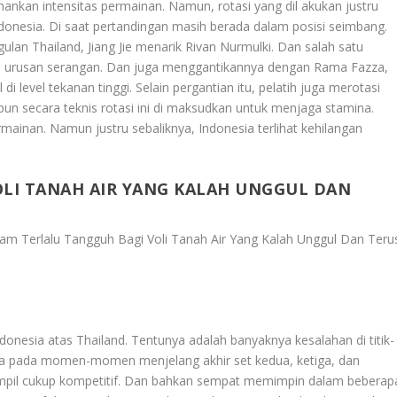
kan intensitas permainan. Namun, rotasi yang dil akukan justru
ndonesia. Di saat pertandingan masih berada dalam posisi seimbang.
gulan Thailand, Jiang Jie menarik Rivan Nurmulki. Dan salah satu
m urusan serangan. Dan juga menggantikannya dengan Rama Fazza,
 level tekanan tinggi. Selain pergantian itu, pelatih juga merotasi
pun secara teknis rotasi ini di maksudkan untuk menjaga stamina.
inan. Namun justru sebaliknya, Indonesia terlihat kehilangan
OLI TANAH AIR YANG KALAH UNGGUL DAN
iam Terlalu Tangguh Bagi Voli Tanah Air Yang Kalah Unggul Dan Teru
donesia atas Thailand. Tentunya adalah banyaknya kesalahan di titik-
tama pada momen-momen menjelang akhir set kedua, ketiga, dan
ampil cukup kompetitif. Dan bahkan sempat memimpin dalam beberap