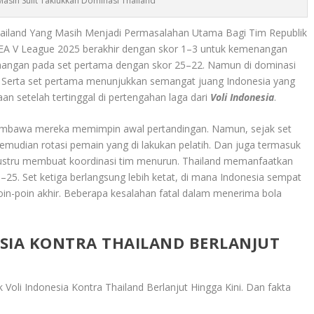
Masih Sulit Taklukkan Dominasi Thailand
hailand Yang Masih Menjadi Permasalahan Utama Bagi Tim Republik
EA V League 2025 berakhir dengan skor 1–3 untuk kemenangan
nangan pada set pertama dengan skor 25–22. Namun di dominasi
a. Serta set pertama menunjukkan semangat juang Indonesia yang
 setelah tertinggal di pertengahan laga dari
Voli Indonesia
.
 membawa mereka memimpin awal pertandingan. Namun, sejak set
emudian rotasi pemain yang di lakukan pelatih. Dan juga termasuk
justru membuat koordinasi tim menurun. Thailand memanfaatkan
–25. Set ketiga berlangsung lebih ketat, di mana Indonesia sempat
poin-poin akhir. Beberapa kesalahan fatal dalam menerima bola
SIA KONTRA THAILAND BERLANJUT
 Voli Indonesia Kontra Thailand Berlanjut Hingga Kini
. Dan fakta