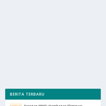
CARA MENGELOLA WAKTU UNTUK
MENINGKATKAN KUALITAS KERJA
oleh
SuaraMedia 24
|
Jan 21, 2025
|
LIFESTYLE
,
TREND
|
0
|
Cara Mengelola Waktu dengan efektif adalah kunci
untuk meningkatkan kualitas kerja dan mencapai...
BACA SELENGKAPNYA
BERITA TERBARU
Sorotan WHO: Hambatan Eliminasi