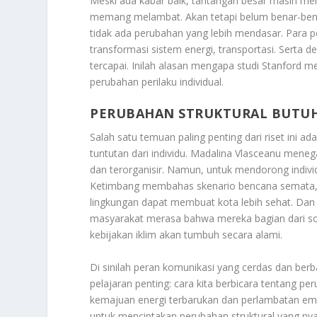
Meski ada kabar baik, tantangan besar masih mem
memang melambat. Akan tetapi belum benar-benar 
tidak ada perubahan yang lebih mendasar. Para p
transformasi sistem energi, transportasi. Serta de
tercapai. Inilah alasan mengapa studi Stanford
perubahan perilaku individual.
PERUBAHAN STRUKTURAL BUTUH
Salah satu temuan paling penting dari riset ini ad
tuntutan dari individu. Madalina Vlasceanu meneg
dan terorganisir. Namun, untuk mendorong indivi
Ketimbang membahas skenario bencana semata, 
lingkungan dapat membuat kota lebih sehat. Dan 
masyarakat merasa bahwa mereka bagian dari sol
kebijakan iklim akan tumbuh secara alami.
Di sinilah peran komunikasi yang cerdas dan berba
pelajaran penting: cara kita berbicara tentang pe
kemajuan energi terbarukan dan perlambatan em
untuk menciptakan perubahan struktural yang nya