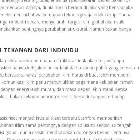
bayangi. Secara global, emisi dari pembakaran bahan bakar fosil
menurun. Artinya, dunia masih berada di jalur yang berisiko jika
eneliti menilai bahwa kemajuan teknologi saja tidak cukup. Tanpa
ngan industri secara menyeluruh, target iklim global akan sulit
 menekankan pentingnya perubahan struktural. Namun bukan hanya
 TEKANAN DARI INDIVIDU
alah fakta bahwa perubahan struktural tidak akan terjadi tanpa
askan bahwa kebijakan besar lahir dari tekanan publik yang konsisten
du bersuara, narasi perubahan iklim harus di buat lebih membumi.
komunikasi iklim perlu menunjukkan bagaimana kebijakan ramah
dengan energi lebih murah, dan masa depan lebih stabil. Ketika
usi, bukan sekadar penonton krisis. Serta dukungan terhadap
sis riset menjadi krusial. Riset terbaru Stanford memberikan
rubahan iklim sama pentingnya dengan solusi itu sendiri. Di tengah
isi global, dunia masih membutuhkan dorongan besar. Tentunya
ta. Dengan menekankan dampak positif dari aksi kolektif dan