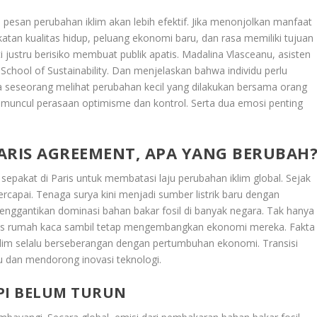
, pesan perubahan iklim akan lebih efektif. Jika menonjolkan manfaat
katan kualitas hidup, peluang ekonomi baru, dan rasa memiliki tujuan
justru berisiko membuat publik apatis. Madalina Vlasceanu, asisten
 School of Sustainability. Dan menjelaskan bahwa individu perlu
a seseorang melihat perubahan kecil yang dilakukan bersama orang
muncul perasaan optimisme dan kontrol. Serta dua emosi penting
ARIS AGREEMENT, APA YANG BERUBAH
 sepakat di Paris untuk membatasi laju perubahan iklim global. Sejak
rcapai. Tenaga surya kini menjadi sumber listrik baru dengan
enggantikan dominasi bahan bakar fosil di banyak negara. Tak hanya
 gas rumah kaca sambil tetap mengembangkan ekonomi mereka. Fakta
lim selalu berseberangan dengan pertumbuhan ekonomi. Transisi
u dan mendorong inovasi teknologi.
PI BELUM TURUN