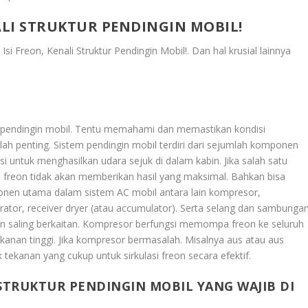
ALI STRUKTUR PENDINGIN MOBIL!
 Isi Freon, Kenali Struktur Pendingin Mobil!
. Dan hal krusial lainnya
 pendingin mobil. Tentu memahami dan memastikan kondisi
h penting. Sistem pendingin mobil terdiri dari sejumlah komponen
asi untuk menghasilkan udara sejuk di dalam kabin. Jika salah satu
reon tidak akan memberikan hasil yang maksimal. Bahkan bisa
nen utama dalam sistem AC mobil antara lain kompresor,
ator, receiver dryer (atau accumulator). Serta selang dan sambunga
an saling berkaitan. Kompresor berfungsi memompa freon ke seluruh
kanan tinggi. Jika kompresor bermasalah. Misalnya aus atau aus
ekanan yang cukup untuk sirkulasi freon secara efektif.
 STRUKTUR PENDINGIN MOBIL YANG WAJIB DI