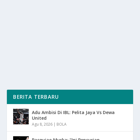
KPPU RI DENDA GOOGLE RP 202 MILIAR
oleh
SuaraMedia 24
|
Jan 24, 2025
|
DIGITAL
|
0
|
KPPU RI Denda Google Rp 202 Miliar Dan Hal Ini Di
Lakukan Untuk Menegakkan Aturan Di Sektor...
BACA SELENGKAPNYA
BERITA TERBARU
Adu Ambisi Di IBL: Pelita Jaya Vs Dewa
United
Agu 8, 2026
|
BOLA
Pacquiao Murka: “Ini Pencurian