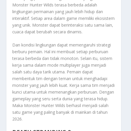
Monster Hunter Wilds terasa berbeda adalah
lingkungan permainan yang jauh lebih hidup dan
interaktif. Setiap area dalam game memiliki ekosistem
yang unik. Monster dapat berinteraksi satu sama lain,
cuaca dapat berubah secara dinamis.
Dan kondisi lingkungan dapat memengaruhi strategi
berburu pemain. Hal ini membuat setiap perburuan
terasa berbeda dan tidak monoton. Selain itu, sistem
kerja sama dalam mode multiplayer juga menjadi
salah satu daya tarik utama. Pemain dapat
membentuk tim dengan teman untuk menghadapi
monster yang jauh lebih kuat. Kerja sama tim menjadi
kunci utama untuk memenangkan perburuan. Dengan
gameplay yang seru serta dunia yang terasa hidup.
Maka Monster Hunter Wilds berhasil menjadi salah
satu game yang paling banyak di mainkan di tahun
2026.