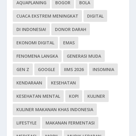
AQUAPLANING
BOGOR
BOLA
CUACA EKSTREM MENINGKAT
DIGITAL
DI INDONESIA!
DONOR DARAH
EKONOMI DIGITAL
EMAS
FENOMENA LANGKA
GENERASI MUDA
GEN Z
GOOGLE
IIMS 2026
INSOMNIA
KENDARAAN
KESEHATAN
KESEHATAN MENTAL
KOPI
KULINER
KULINER MAKANAN KHAS INDONESIA
LIFESTYLE
MAKANAN FERMENTASI