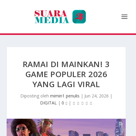
RAMAI DI MAINKAN! 3
GAME POPULER 2026
YANG LAGI VIRAL
Diposting oleh
mimin1 penulis
|
Jun 24, 2026
|
DIGITAL
|
0
|