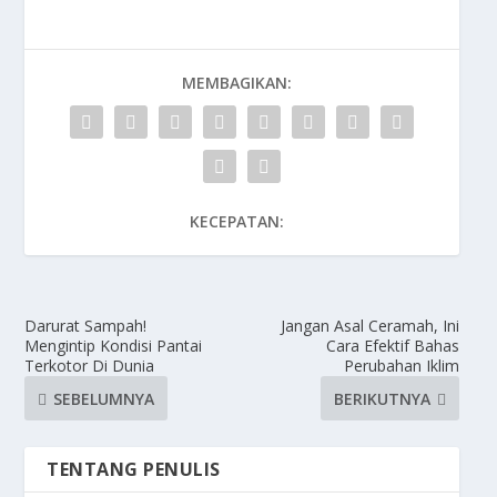
MEMBAGIKAN:
KECEPATAN:
Darurat Sampah!
Jangan Asal Ceramah, Ini
Mengintip Kondisi Pantai
Cara Efektif Bahas
Terkotor Di Dunia
Perubahan Iklim
SEBELUMNYA
BERIKUTNYA
TENTANG PENULIS