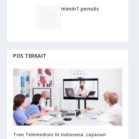
mimin1 penulis
POS TERKAIT
Tren Telemedisin Di Indonesia: Layanan