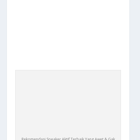
Rekomendasi Speaker Aktif Terbaik Yang Awet & Gak