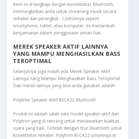
Item ini di lengkapi dengan konektivitas Bluetooth,
memungkinkan anda untuk streaming musik secara
nirkabel dari perangkat . Contohnya seperti
smartphone, tablet, atau komputer. Ini menambah
kenyamanan dalam penggunaan sehari-hari.
MEREK SPEAKER AKTIF LAINNYA
YANG MAMPU MENGHASILKAN BASS
TEROPTIMAL
Selanjutnya juga masih ada
Merek Speaker Aktif
Lainnya Yang Mampu Menghasilkan Bass Teroptimal
.
Dan merek lainnya yang bisa anda gunakan adalah:
Polytron Speaker Aktif 8SCA22 Bluetooth
Produk ini adalah salah satu model speaker aktif dari
Polytron yang di rancang untuk menawarkan kualitas
suara yang baik. Terlebih dengan fitur Bluetooth untuk
konektivitas nirkabel. Polytron 8SCA22 umumnya di