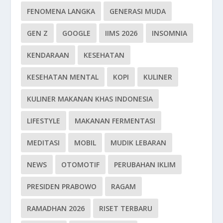
FENOMENA LANGKA
GENERASI MUDA
GEN Z
GOOGLE
IIMS 2026
INSOMNIA
KENDARAAN
KESEHATAN
KESEHATAN MENTAL
KOPI
KULINER
KULINER MAKANAN KHAS INDONESIA
LIFESTYLE
MAKANAN FERMENTASI
MEDITASI
MOBIL
MUDIK LEBARAN
NEWS
OTOMOTIF
PERUBAHAN IKLIM
PRESIDEN PRABOWO
RAGAM
RAMADHAN 2026
RISET TERBARU