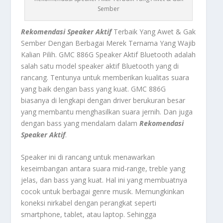
Sember
Rekomendasi Speaker Aktif
Terbaik Yang Awet & Gak
Sember Dengan Berbagai Merek Ternama Yang Wajib
Kalian Pilih.
GMC 886G Speaker Aktif Bluetooth
adalah
salah satu model speaker aktif Bluetooth yang di
rancang. Tentunya untuk memberikan kualitas suara
yang baik dengan bass yang kuat. GMC 886G
biasanya di lengkapi dengan driver berukuran besar
yang membantu menghasilkan suara jernih. Dan juga
dengan bass yang mendalam dalam
Rekomendasi
Speaker Aktif
.
Speaker ini di rancang untuk menawarkan
keseimbangan antara suara mid-range, treble yang
jelas, dan bass yang kuat. Hal ini yang membuatnya
cocok untuk berbagai genre musik. Memungkinkan
koneksi nirkabel dengan perangkat seperti
smartphone, tablet, atau laptop. Sehingga