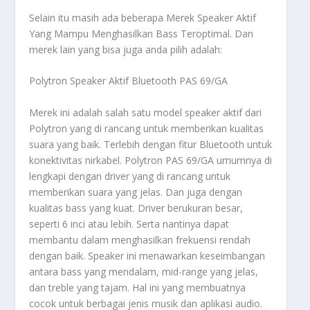
Selain itu masih ada beberapa
Merek Speaker Aktif
Yang Mampu Menghasilkan Bass Teroptimal
. Dan
merek lain yang bisa juga anda pilih adalah:
Polytron Speaker Aktif Bluetooth PAS 69/GA
Merek ini adalah salah satu model speaker aktif dari
Polytron yang di rancang untuk memberikan kualitas
suara yang baik. Terlebih dengan fitur Bluetooth untuk
konektivitas nirkabel. Polytron PAS 69/GA umumnya di
lengkapi dengan driver yang di rancang untuk
memberikan suara yang jelas. Dan juga dengan
kualitas bass yang kuat. Driver berukuran besar,
seperti 6 inci atau lebih. Serta nantinya dapat
membantu dalam menghasilkan frekuensi rendah
dengan baik. Speaker ini menawarkan keseimbangan
antara bass yang mendalam, mid-range yang jelas,
dan treble yang tajam. Hal ini yang membuatnya
cocok untuk berbagai jenis musik dan aplikasi audio.