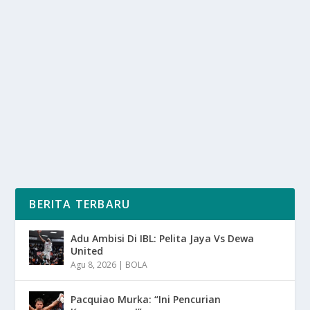
3 DAERAH INDONESIA PENGHASIL GULA
KUALITAS TERBAIK SAAT INI
oleh
mimin1 penulis
|
Mar 1, 2026
|
DAERAH
|
0
|
3 Daerah Indonesia Penghasil Gula Kualitas Terbaik
Saat Ini Dengan Bibit Tanaman Tebu Anyar Di...
BACA SELENGKAPNYA
BERITA TERBARU
Adu Ambisi Di IBL: Pelita Jaya Vs Dewa
United
Agu 8, 2026
|
BOLA
Pacquiao Murka: “Ini Pencurian