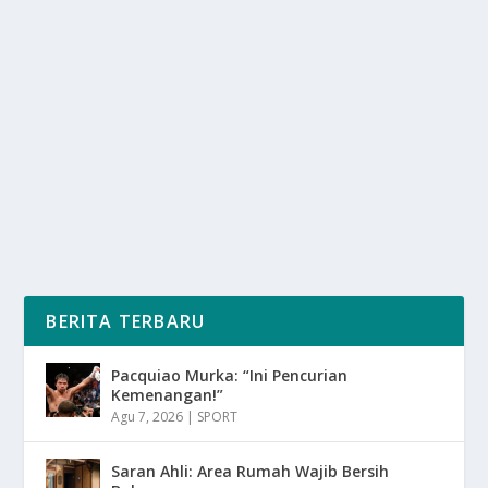
BAN MOTOR CEPAT AUS? CEK DULU
TEKANAN ANGINNYA!
oleh
mimin1 penulis
|
Apr 8, 2026
|
OTOMOTIF
|
0
|
Ban Motor Cepat Aus? Cek Dulu Tekanan Anginnya
Untuk Nantinya Dapat Kalian Ketahui Berbagai...
BACA SELENGKAPNYA
BERITA TERBARU
Pacquiao Murka: “Ini Pencurian
Kemenangan!”
Agu 7, 2026
|
SPORT
Saran Ahli: Area Rumah Wajib Bersih