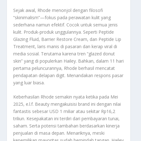
Sejak awal, Rhode menonjol dengan filosofi
“skinimalism”—fokus pada perawatan kulit yang
sederhana namun efektif. Cocok untuk semua jenis
kulit. Produk-produk unggulannya. Seperti Peptide
Glazing Fluid, Barrier Restore Cream, dan Peptide Lip
Treatment, laris manis di pasaran dan kerap viral di
media sosial. Terutama karena tren “glazed donut
skin” yang di populerkan Hailey. Bahkan, dalam 11 hari
pertama peluncurannya, Rhode berhasil mencatat
pendapatan delapan digit. Menandakan respons pasar
yang luar biasa
.
Keberhasilan Rhode semakin nyata ketika pada Mei
2025, e.l.f. Beauty mengakuisisi brand ini dengan nilai
fantastis sebesar USD 1 miliar atau sekitar Rp16,2
triliun. Kesepakatan ini terdiri dari pembayaran tunai,
saham. Serta potensi tambahan berdasarkan kinerja
penjualan di masa depan. Menariknya, meski
kepemilikan mayoritas sudah berpindah tangan. Hailey