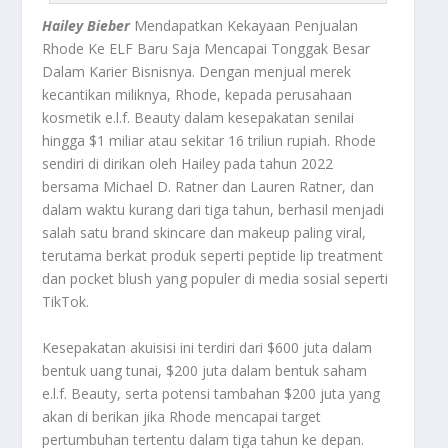
Hailey Bieber
Mendapatkan Kekayaan Penjualan
Rhode Ke ELF Baru Saja Mencapai Tonggak Besar
Dalam Karier Bisnisnya. Dengan menjual merek
kecantikan miliknya, Rhode, kepada perusahaan
kosmetik e.l.f. Beauty dalam kesepakatan senilai
hingga $1 miliar atau sekitar 16 triliun rupiah
.
Rhode
sendiri di dirikan oleh Hailey pada tahun 2022
bersama Michael D. Ratner dan Lauren Ratner, dan
dalam waktu kurang dari tiga tahun, berhasil menjadi
salah satu brand skincare dan makeup paling viral,
terutama berkat produk seperti peptide lip treatment
dan pocket blush yang populer di media sosial seperti
TikTok
.
Kesepakatan akuisisi ini terdiri dari $600 juta dalam
bentuk uang tunai, $200 juta dalam bentuk saham
e.l.f. Beauty, serta potensi tambahan $200 juta yang
akan di berikan jika Rhode mencapai target
pertumbuhan tertentu dalam tiga tahun ke depan
.