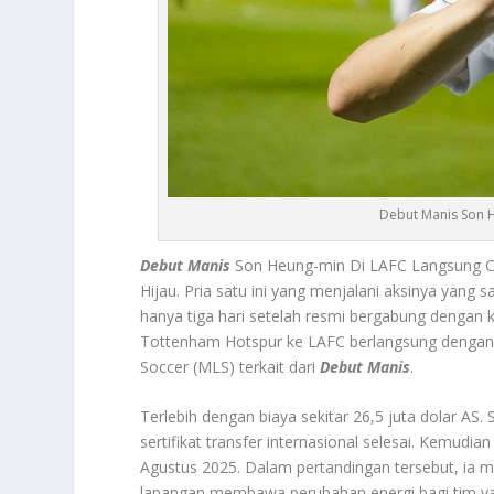
Debut Manis Son H
Debut Manis
Son Heung-min Di LAFC Langsung Ce
Hijau.
Pria satu ini yang menjalani aksinya yan
hanya tiga hari setelah resmi bergabung dengan k
Tottenham Hotspur ke LAFC berlangsung dengan 
Soccer (MLS) terkait dari
Debut Manis
.
Terlebih dengan biaya sekitar 26,5 juta dolar AS. 
sertifikat transfer internasional selesai. Kemudia
Agustus 2025. Dalam pertandingan tersebut, ia 
lapangan membawa perubahan energi bagi tim yan