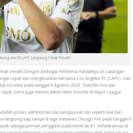
eung-min Di LAFC Langsung Cetak Penalti!
tak Penalti Dengan Berbagai Performa Handalnya Di Lapangan
g sangat cepat dan mengesankan bersama Los Angeles FC (LAFC). Dan
lub tersebut pada tanggal 6 Agustus 2025. Transfer Son dari
cepat. Serta juga memecahkan rekor transfer di Major League
Setelah proses administrasi dan pengurusan izin seperti visa dan
n ia langsung siap tampil di laga melawan Chicago Fire pada tanggal 9
masuk sebagai pemain pengganti pada menit ke-61. Kehadirannya di
g sempat tertinggal. Ia menunjukkan performa aktif. Serta secara