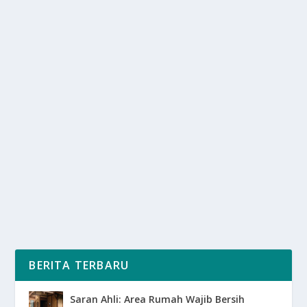
CUACA EKSTREM MENINGKAT,
PENTINGNYA EDUKASI MITIGASI
BENCANA
oleh
SuaraMedia 24
|
Jan 11, 2025
|
DAERAH
|
0
|
Cuaca Ekstrem Meningkat Yang Meliputi Fenomena
Seperti Banjir, Kekeringan, Gelombang Panas Dan...
BACA SELENGKAPNYA
BERITA TERBARU
Saran Ahli: Area Rumah Wajib Bersih