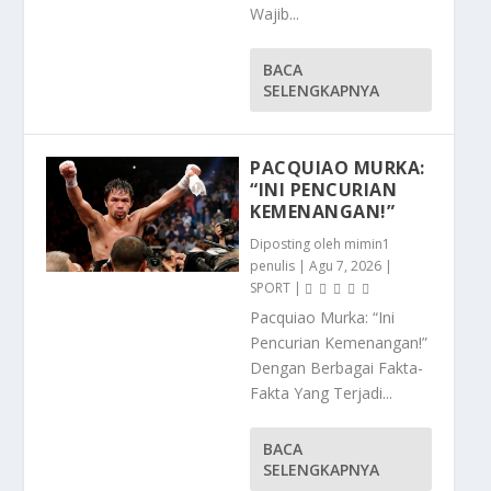
Wajib...
BACA
SELENGKAPNYA
PACQUIAO MURKA:
“INI PENCURIAN
KEMENANGAN!”
Diposting oleh
mimin1
penulis
|
Agu 7, 2026
|
SPORT
|
Pacquiao Murka: “Ini
Pencurian Kemenangan!”
Dengan Berbagai Fakta-
Fakta Yang Terjadi...
BACA
SELENGKAPNYA