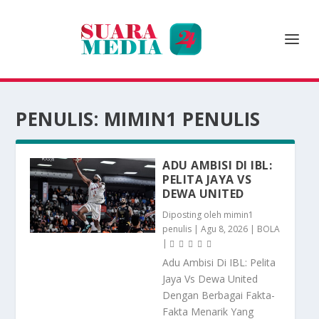
PENULIS:
MIMIN1 PENULIS
ADU AMBISI DI IBL:
PELITA JAYA VS
DEWA UNITED
Diposting oleh
mimin1
penulis
|
Agu 8, 2026
|
BOLA
|
Adu Ambisi Di IBL: Pelita
Jaya Vs Dewa United
Dengan Berbagai Fakta-
Fakta Menarik Yang