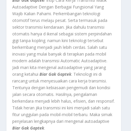
Biar Gak Gaptek
! Intip Cara Kerja Transmisi Matik
Autoadaptive Dengan Berbagai Fungsional Yang
Wajib Kalian Pahami.
Perkembangan teknologi
otomotif terus melaju pesat. Serta termasuk pada
sektor transmisi kendaraan. Jika dahulu transmisi
otomatis hanya d ikenal sebagai sistem perpindahan
gigi tanpa kopling. namun kini teknologi tersebut
berkembang menjadi jauh lebih cerdas. Salah satu
inovasi yang mulai banyak di terapkan pada mobil
modern adalah transmisi Automatic Autoadaptive.
Jadi mari kita m
engenal autoadaptive
yang jarang
orang ketahui
Biar Gak Gaptek
. Teknologi ini di
rancang untuk menyesuaikan cara kerja transmisi.
Tentunya dengan kebiasaan pengemudi dan kondisi
jalan secara otomatis. Hasilnya, pengalaman
berkendara menjadi lebih halus, efisien, dan responsif.
Tidak heran jika transmisi ini kini menjadi salah satu
fitur unggulan pada mobil-mobil terbaru. Maka simak
penjelasan lengkapnya dari m
engenal autoadaptive
Biar Gak Gaptek
.