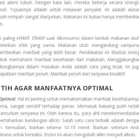
asi alami tubuh. Dengan kata lain, mereka bekerja secara sinergis
uh. Tujuannya adalah untuk melawan penyakit. Ini adalah alasa
pah-rempah sangat dianjurkan. Makanan ini bukan hanya memberika
n.
li paling efektif. Efektif saat dikonsumsi dalam bentuk makanan utuh
memberikan efek yang sama. Makanan utuh mengandung campura
berikan manfaat yang lebih besar. Pendekatan ini disebut sinerg
ni untuk memahami manfaat kesehatan dari makanan. Menggabungka
ungkannya dalam masakan Anda adalah cara yang lezat. Ini jug
dapatkan manfaat penuh. Manfaat penuh dari senyawa bioaktif.
TIH AGAR MANFAATNYA OPTIMAL
Optimal
. Hal ini penting untuk memaksimalkan manfaat kesehatannya
ma, sangat sensitif terhadap panas. Memasak bawang putih terlal
hancurkan senyawa ini. Oleh karena itu, para ahli merekomendasika
rtahankan kandungan allicin. Salah satu cara terbaik adalah denga
 Kemudian, biarkan selama 10-15 menit. Biarkan sebelum And
ase untuk bereaksi. Enzim ini akan mengubah alliin menjadi allicin.