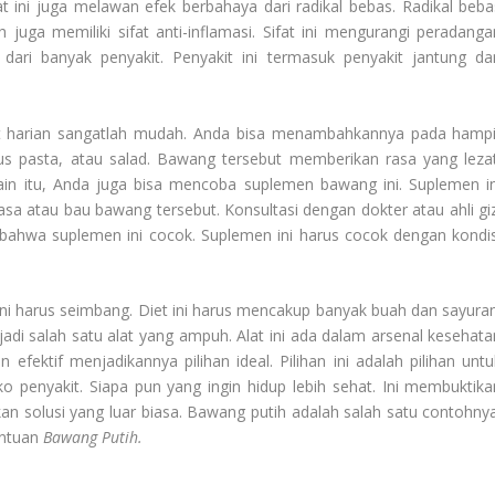
fat ini juga melawan efek berbahaya dari radikal bebas. Radikal beba
juga memiliki sifat anti-inflamasi. Sifat ini mengurangi peradanga
dari banyak penyakit. Penyakit ini termasuk penyakit jantung da
 harian sangatlah mudah. Anda bisa menambahkannya pada hampi
aus pasta, atau salad. Bawang tersebut memberikan rasa yang lezat
elain itu, Anda juga bisa mencoba suplemen bawang ini. Suplemen in
sa atau bau bawang tersebut. Konsultasi dengan dokter atau ahli giz
 bahwa suplemen ini cocok. Suplemen ini harus cocok dengan kondis
ini harus seimbang. Diet ini harus mencakup banyak buah dan sayuran
adi salah satu alat yang ampuh. Alat ini ada dalam arsenal kesehata
ektif menjadikannya pilihan ideal. Pilihan ini adalah pilihan untu
ko penyakit. Siapa pun yang ingin hidup lebih sehat. Ini membuktika
 solusi yang luar biasa. Bawang putih adalah salah satu contohnya
antuan
Bawang Putih
.