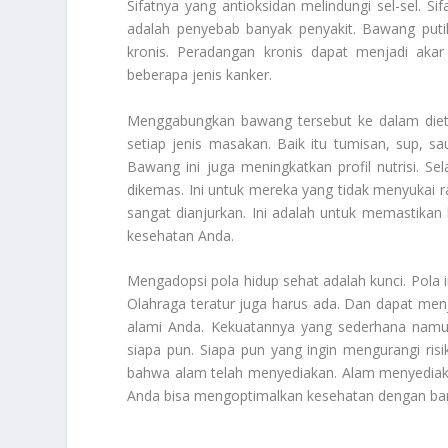
Sifatnya yang antioksidan melindungi sel-sel. Si
adalah penyebab banyak penyakit. Bawang putih 
kronis. Peradangan kronis dapat menjadi akar 
beberapa jenis kanker.
Menggabungkan bawang tersebut ke dalam diet
setiap jenis masakan. Baik itu tumisan, sup, s
Bawang ini juga meningkatkan profil nutrisi. S
dikemas. Ini untuk mereka yang tidak menyukai ra
sangat dianjurkan. Ini adalah untuk memastikan
kesehatan Anda.
Mengadopsi pola hidup sehat adalah kunci. Pola 
Olahraga teratur juga harus ada. Dan dapat menj
alami Anda. Kekuatannya yang sederhana namun ef
siapa pun. Siapa pun yang ingin mengurangi risi
bahwa alam telah menyediakan. Alam menyediakan
Anda bisa mengoptimalkan kesehatan dengan b