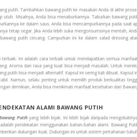
ang putih. Tambahkan bawang putih ke masakan Anda di akhir prose
ap utuh. Misalnya, Anda bisa menaburkannya. Taburkan bawang puti
purkannya ke dalam saus. Anda bisa mencampurkannya pada saat ap
sanya tetap segar. Jika Anda lebih suka mengonsumsinya mentah, And
awang putih cincang. Campurkan ini ke dalam salad dressing ata
erbaik. Ini adalah cara terbaik untuk mendapatkan semua manfaat
rang. Aroma dan rasa yang kuat bisa menjadi masalah. Untuk merek
 putih bisa menjadi alternatif. Kapsul ini sering kali dibuat. Kapsul i
bil. Namun, selalu penting untuk memilih produk berkualitas tinggi
 Dengan demikian, Anda bisa menikmati manfaat kesehatan dari Bawan
ENDEKATAN ALAMI BAWANG PUTIH
 Bawang Putih
yang lebih bijak. Ini lebih bijak daripada mengobatinya
ni adalah pendekatan menggunakan bahan-bahan alami. Bawang Puti
mberikan dukungan kuat. Dukungan ini untuk sistem pertahanan tubuh