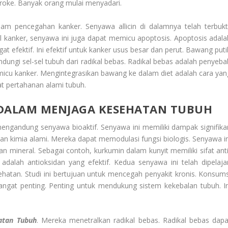
troke. Banyak orang mulai menyadari.
am pencegahan kanker. Senyawa allicin di dalamnya telah terbukti
kanker, senyawa ini juga dapat memicu apoptosis. Apoptosis adala
t efektif. Ini efektif untuk kanker usus besar dan perut. Bawang puti
ungi sel-sel tubuh dari radikal bebas. Radikal bebas adalah penyeba
micu kanker. Mengintegrasikan bawang ke dalam diet adalah cara yan
t pertahanan alami tubuh.
 DALAM MENJAGA KESEHATAN TUBUH
ngandung senyawa bioaktif. Senyawa ini memiliki dampak signifika
n kimia alami. Mereka dapat memodulasi fungsi biologis. Senyawa in
an mineral. Sebagai contoh, kurkumin dalam kunyit memiliki sifat anti
adalah antioksidan yang efektif. Kedua senyawa ini telah dipelajar
esehatan. Studi ini bertujuan untuk mencegah penyakit kronis. Konsums
angat penting. Penting untuk mendukung sistem kekebalan tubuh. In
atan Tubuh
. Mereka menetralkan radikal bebas. Radikal bebas dapa