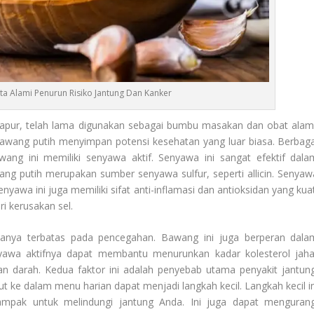
ta Alami Penurun Risiko Jantung Dan Kanker
dapur, telah lama digunakan sebagai bumbu masakan dan obat alami
bawang putih menyimpan potensi kesehatan yang luar biasa. Berbaga
ang ini memiliki senyawa aktif. Senyawa ini sangat efektif dala
ang putih merupakan sumber senyawa sulfur, seperti allicin. Senyaw
nyawa ini juga memiliki sifat anti-inflamasi dan antioksidan yang kuat
ri kerusakan sel.
 hanya terbatas pada pencegahan. Bawang ini juga berperan dala
nyawa aktifnya dapat membantu menurunkan kadar kolesterol jaha
n darah. Kedua faktor ini adalah penyebab utama penyakit jantung
e dalam menu harian dapat menjadi langkah kecil. Langkah kecil in
mpak untuk melindungi jantung Anda. Ini juga dapat mengurang