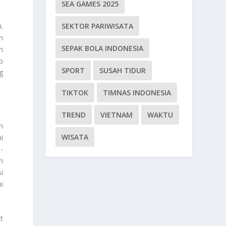
SEA GAMES 2025
.
SEKTOR PARIWISATA
h
SEPAK BOLA INDONESIA
h
b
SPORT
SUSAH TIDUR
g
TIKTOK
TIMNAS INDONESIA
TREND
VIETNAM
WAKTU
n
WISATA
i
-
i
i
i
t