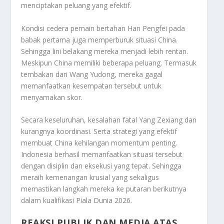
menciptakan peluang yang efektif
.
Kondisi cedera pemain bertahan Han Pengfei pada
babak pertama juga memperburuk situasi China.
Sehingga lini belakang mereka menjadi lebih rentan.
Meskipun China memiliki beberapa peluang. Termasuk
tembakan dari Wang Yudong, mereka gagal
memanfaatkan kesempatan tersebut untuk
menyamakan skor
.
Secara keseluruhan, kesalahan fatal Yang Zexiang dan
kurangnya koordinasi. Serta strategi yang efektif
membuat China kehilangan momentum penting.
Indonesia berhasil memanfaatkan situasi tersebut
dengan disiplin dan eksekusi yang tepat. Sehingga
meraih kemenangan krusial yang sekaligus
memastikan langkah mereka ke putaran berikutnya
dalam kualifikasi Piala Dunia 2026
.
REAKSI PUBLIK DAN MEDIA ATAS