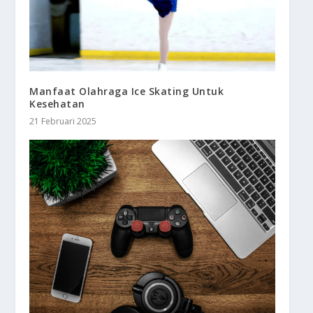
Manfaat Olahraga Ice Skating Untuk
Kesehatan
21 Februari 2025