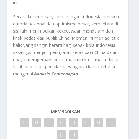
ini
.
Secara keseluruhan, kemenangan Indonesia memicu
euforia nasional dan optimisme besar, sementara di
sisi lain menimbulkan kekecewaan mendalam dan
kritik pedas dari publik China. Momen ini menjadi titik
balik yang sangat berarti bagi sepak bola Indonesia
sekaligus menjadi peringatan keras bagi China dalam
upaya memperbaiki performa mereka di masa depan
.
Inilah beberapa penjelasan yang bisa kamu ketahui
mengenai
Analisis Kemenangan
.
MEMBAGIKAN: