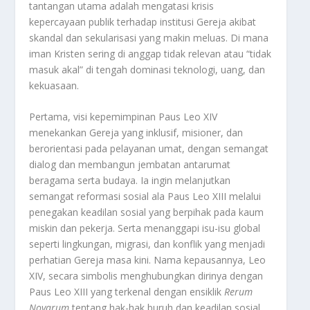
tantangan utama adalah mengatasi krisis
kepercayaan publik terhadap institusi Gereja akibat
skandal dan sekularisasi yang makin meluas. Di mana
iman Kristen sering di anggap tidak relevan atau “tidak
masuk akal” di tengah dominasi teknologi, uang, dan
kekuasaan
.
Pertama, visi kepemimpinan Paus Leo XIV
menekankan Gereja yang inklusif, misioner, dan
berorientasi pada pelayanan umat, dengan semangat
dialog dan membangun jembatan antarumat
beragama serta budaya
.
Ia ingin melanjutkan
semangat reformasi sosial ala Paus Leo XIII melalui
penegakan keadilan sosial yang berpihak pada kaum
miskin dan pekerja. Serta menanggapi isu-isu global
seperti lingkungan, migrasi, dan konflik yang menjadi
perhatian Gereja masa kini
.
Nama kepausannya, Leo
XIV, secara simbolis menghubungkan dirinya dengan
Paus Leo XIII yang terkenal dengan ensiklik
Rerum
Novarum
tentang hak-hak buruh dan keadilan sosial
.