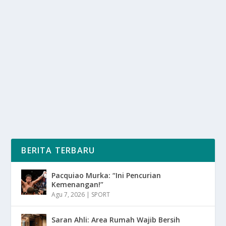
NENEK DI SURABAYA DIROBOHKAN
RUMAHNYA, MINTA GANTI RUGI
oleh
SuaraMedia 24
|
Des 26, 2025
|
NEWS
|
0
|
Nenek Malang di Surabaya berusia 80 Tahun
Mengalami Pengusiran Paksa dari Rumah Yang Telah
Ia...
BACA SELENGKAPNYA
BERITA TERBARU
Pacquiao Murka: “Ini Pencurian
Kemenangan!”
Agu 7, 2026
|
SPORT
Saran Ahli: Area Rumah Wajib Bersih