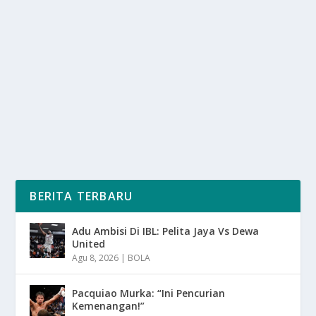
SEPANJANG SEMESTER PERTAMA 2025
oleh
SuaraMedia 24
|
Jun 9, 2025
|
LIFESTYLE
,
NEWS
,
TREND
|
0
|
OJK Blokir 500 Pinjol dengan kembali menggencarkan
upaya pemberantasan praktik pinjaman online...
BACA SELENGKAPNYA
BERITA TERBARU
Adu Ambisi Di IBL: Pelita Jaya Vs Dewa
United
Agu 8, 2026
|
BOLA
Pacquiao Murka: “Ini Pencurian
Kemenangan!”