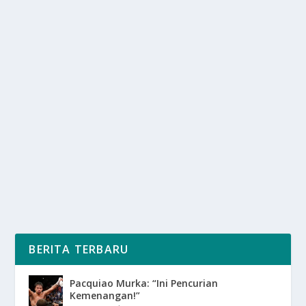
QUIET ANXIETY: KECEMASAN
TERSEMBUNYI YANG SERING TAK
DISADARI
oleh
SuaraMedia 24
|
Sep 10, 2025
|
RAGAM
|
0
|
Quiet Anxiety adalah sebuah fenomena, fenomena ini
merujuk pada kecemasan, kecemasan ini tidak...
BACA SELENGKAPNYA
BERITA TERBARU
Pacquiao Murka: “Ini Pencurian
Kemenangan!”