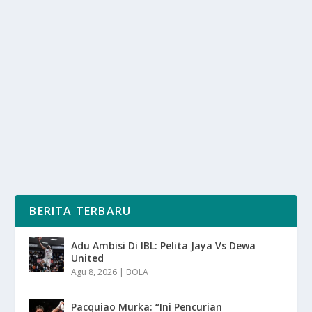
JEMBATAN SURAMADU
oleh
SuaraMedia 24
|
Jan 8, 2025
|
NEWS
,
OTOMOTIF
|
0
|
Hindari Modus Begal Benang Nilon Di Jembatan
Suramadu Agar Nantinya Pengendara Tetap Aman
Saat...
BACA SELENGKAPNYA
BERITA TERBARU
Adu Ambisi Di IBL: Pelita Jaya Vs Dewa
United
Agu 8, 2026
|
BOLA
Pacquiao Murka: “Ini Pencurian