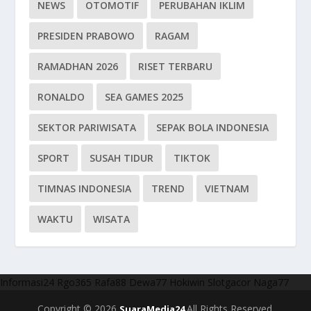
NEWS
OTOMOTIF
PERUBAHAN IKLIM
PRESIDEN PRABOWO
RAGAM
RAMADHAN 2026
RISET TERBARU
RONALDO
SEA GAMES 2025
SEKTOR PARIWISATA
SEPAK BOLA INDONESIA
SPORT
SUSAH TIDUR
TIKTOK
TIMNAS INDONESIA
TREND
VIETNAM
WAKTU
WISATA
Informasi24
Rgo365
Rafa88
Dewa77
Hokiwin
Slotgacor
Naga77
Copyright © 2026
All Rights Reserved.
SuaraMedia24