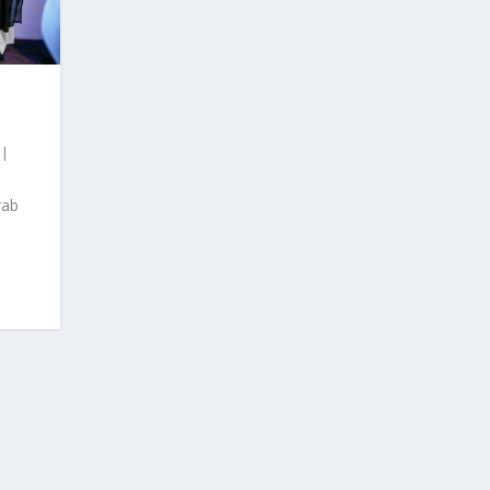
|
rab