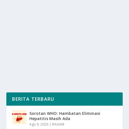
DUA CABOR SUMBANG 4 MEDALI UNTUK
KONTINGEN ISG 2025
oleh
SuaraMedia 24
|
Nov 13, 2025
|
SPORT
|
0
|
Dua Cabor Sumbang 4 Medali Untuk Kontingen ISG
2025 Yaitu Renang Dan Angkat Besi Pada Hari
Ketiga...
BACA SELENGKAPNYA
BERITA TERBARU
Sorotan WHO: Hambatan Eliminasi
Hepatitis Masih Ada
Agu 9, 2026
|
RAGAM