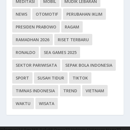
MEDITASI
MOBIL
MUDIK LEBARAN
NEWS
OTOMOTIF
PERUBAHAN IKLIM
PRESIDEN PRABOWO
RAGAM
RAMADHAN 2026
RISET TERBARU
RONALDO
SEA GAMES 2025
SEKTOR PARIWISATA
SEPAK BOLA INDONESIA
SPORT
SUSAH TIDUR
TIKTOK
TIMNAS INDONESIA
TREND
VIETNAM
WAKTU
WISATA
Informasi24
Rgo365
Rafa88
Dewa77
Hokiwin
Slotgacor
Naga77