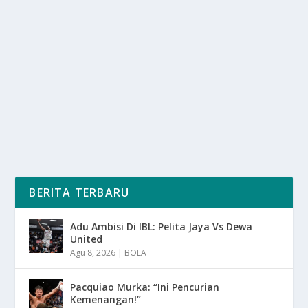
DIHANCURKAN SERANGAN RAHASIA
oleh
SuaraMedia 24
|
Jun 30, 2025
|
NEWS
,
TREND
|
0
|
Intelijen AS dengan sebuah laporan intelijen yang
bocor ke media internasional mengungkap bahwa...
BACA SELENGKAPNYA
BERITA TERBARU
Adu Ambisi Di IBL: Pelita Jaya Vs Dewa
United
Agu 8, 2026
|
BOLA
Pacquiao Murka: “Ini Pencurian
Kemenangan!”