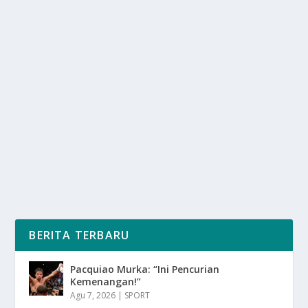
KEBIASAAN KURANG TIDUR HINGGA
MEROKOK SEBABKAN INFERTILITAS
oleh
SuaraMedia 24
|
Des 16, 2025
|
LIFESTYLE
|
0
|
Kebiasaan kurang tidur, Merokok, dan Pola Makan
Tidak Sehat Menjadi Faktor yang Dapat
Memengaruhi...
BACA SELENGKAPNYA
BERITA TERBARU
Pacquiao Murka: “Ini Pencurian
Kemenangan!”
Agu 7, 2026
|
SPORT