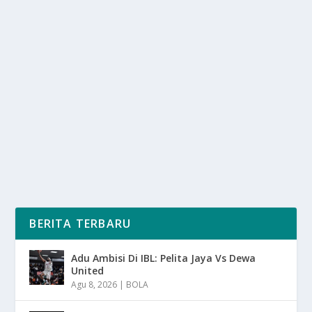
PASAR GELAP DATA PRIBADI: SEBERAPA
AMAN IDENTITAS KITA
oleh
SuaraMedia 24
|
Feb 26, 2025
|
DIGITAL
,
NEWS
|
0
|
Pasar Gelap Data Pribadi menjadi salah satu aset
paling berharga sekaligus rentan terhadap...
BACA SELENGKAPNYA
BERITA TERBARU
Adu Ambisi Di IBL: Pelita Jaya Vs Dewa
United
Agu 8, 2026
|
BOLA