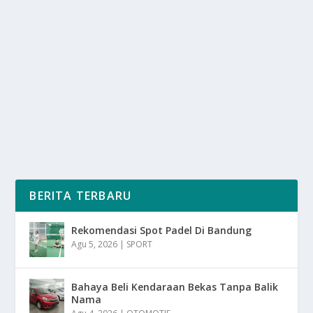
UNTUK HUBUNGAN SEKSUAL
oleh
SuaraMedia 24
|
Agu 12, 2025
|
DAERAH
,
NEWS
|
0
|
Hubungan Seksual di luar nikah merupakan isu sensitif
di Aceh, hukuman cambuk telah di terapkan...
BACA SELENGKAPNYA
BERITA TERBARU
Rekomendasi Spot Padel Di Bandung
Agu 5, 2026
|
SPORT
Bahaya Beli Kendaraan Bekas Tanpa Balik
Nama