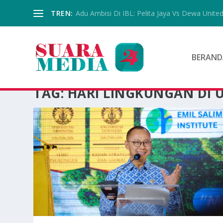
TREN:
Adu Ambisi Di IBL: Pelita Jaya Vs Dewa Unite
BERAND
TAG:
HARI LINGKUNGAN DI U