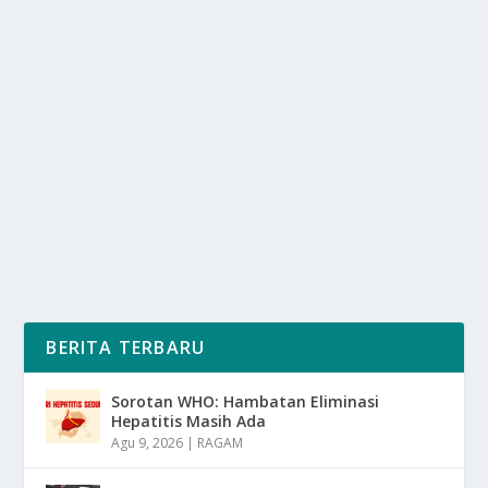
PULAU BENGKALIS JADI PUSAT STUDI
MANGROVE NASIONAL DAN GLOBAL
oleh
mimin1 penulis
|
Feb 10, 2026
|
RAGAM
|
0
|
Pulau Bengkalis Jadi Pusat Studi Mangrove Nasional
Dan Global Yang Lokasinya Memang Sesuai...
BACA SELENGKAPNYA
BERITA TERBARU
Sorotan WHO: Hambatan Eliminasi
Hepatitis Masih Ada
Agu 9, 2026
|
RAGAM