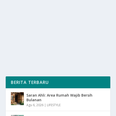
LUKA GHOSTING: KENAPA SEMBUHNYA
LAMA BANGET?
oleh
mimin1 penulis
|
Feb 6, 2026
|
LIFESTYLE
|
0
|
Luka Ghosting: Kenapa Sembuhnya Lama Banget
Dan Mengapa Sangat Sulit Untuk Move On Dengan
Berbagai...
BACA SELENGKAPNYA
BERITA TERBARU
Saran Ahli: Area Rumah Wajib Bersih
Bulanan
Agu 6, 2026
|
LIFESTYLE