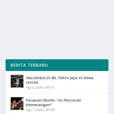
oleh
SuaraMedia 24
|
Jun 12, 2025
|
LIFESTYLE
,
NEWS
|
0
|
Gen Z Dominasi, yang terdiri dari mereka yang lahir
sekitar tahun 1997 hingga 2012, tampil sebagai...
BACA SELENGKAPNYA
BERITA TERBARU
Adu Ambisi Di IBL: Pelita Jaya Vs Dewa
United
Agu 8, 2026
|
BOLA
Pacquiao Murka: “Ini Pencurian
Kemenangan!”
Agu 7, 2026
|
SPORT