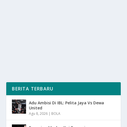
BUMI BERGETAR: FENOMENA GEMPA YANG
MENGUBAH SEJARAH DUNIA
oleh
SuaraMedia 24
|
Mar 25, 2025
|
NEWS
,
RAGAM
|
0
|
Bumi Bergetar atau gempa bumi merupakan salah
satu fenomena alam yang paling dahsyat dan tidak...
BACA SELENGKAPNYA
BERITA TERBARU
Adu Ambisi Di IBL: Pelita Jaya Vs Dewa
United
Agu 8, 2026
|
BOLA