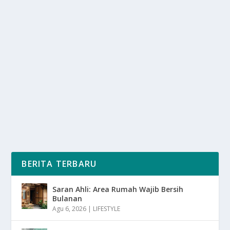
EMANG BEDA! INI RAHASIA KENAPA GEN Z
JAUH LEBIH KREATIF
oleh
mimin1 penulis
|
Apr 10, 2026
|
TREND
|
0
|
Emang Beda! Ini Rahasia Kenapa Gen Z Jauh Lebih
Kreatif Dengan Berbagai Faktor Lingkungan Serta...
BACA SELENGKAPNYA
BERITA TERBARU
Saran Ahli: Area Rumah Wajib Bersih
Bulanan
Agu 6, 2026
|
LIFESTYLE