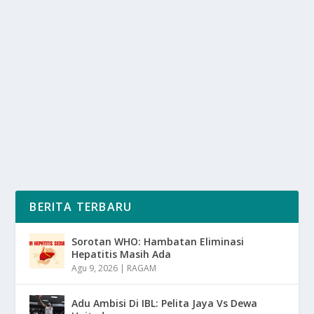
STRES: BIANG KEROK PENYAKIT FISIK KITA,
SIMAK FAKTA MEDISNYA
oleh
mimin1 penulis
|
Jan 19, 2026
|
LIFESTYLE
|
0
|
Stres: Biang Kerok Penyakit Fisik Kita, Simak Fakta
Medisnya Yang Sangat Berpengaruh Terhadap Daya...
BACA SELENGKAPNYA
BERITA TERBARU
Sorotan WHO: Hambatan Eliminasi
Hepatitis Masih Ada
Agu 9, 2026
|
RAGAM
Adu Ambisi Di IBL: Pelita Jaya Vs Dewa