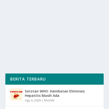
CARA BELAJAR MENGEMUDI BAGI PEMULA
oleh
SuaraMedia 24
|
Jan 11, 2025
|
OTOMOTIF
|
0
|
Cara Belajar Mengemudi Bagi Pemula Wajib Di
Ketahui Seperti Belajar Di Jalan Umum Dengan Lalu...
BACA SELENGKAPNYA
BERITA TERBARU
Sorotan WHO: Hambatan Eliminasi
Hepatitis Masih Ada
Agu 9, 2026
|
RAGAM