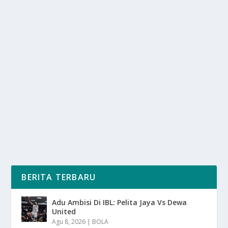
TRAGEDI TOL PEMALANG: BUS WISATA
KECELAKAAN, 4 TEWAS
oleh
SuaraMedia 24
|
Okt 27, 2025
|
NEWS
|
0
|
Tragedi Tol Pemalang: Bus Wisata Kecelakaan, 4
Tewas Dalam Kejadian Naas Yang Menimpa Mereka
Pada...
BACA SELENGKAPNYA
BERITA TERBARU
Adu Ambisi Di IBL: Pelita Jaya Vs Dewa
United
Agu 8, 2026
|
BOLA