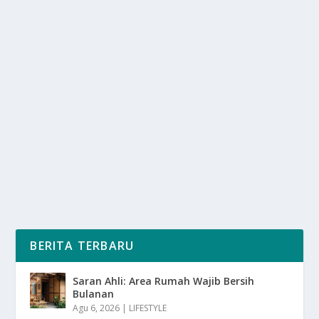
EKSPERIMEN SAINS STASIUN ANTARIKSA:
BISA MENCIPTAKAN OBAT BARU
oleh
SuaraMedia 24
|
Feb 15, 2025
|
NEWS
,
RAGAM
|
0
|
Eksperimen Sains Stasiun Antariksa Internasional (ISS)
telah membuka peluang besar dalam...
BACA SELENGKAPNYA
BERITA TERBARU
Saran Ahli: Area Rumah Wajib Bersih
Bulanan
Agu 6, 2026
|
LIFESTYLE