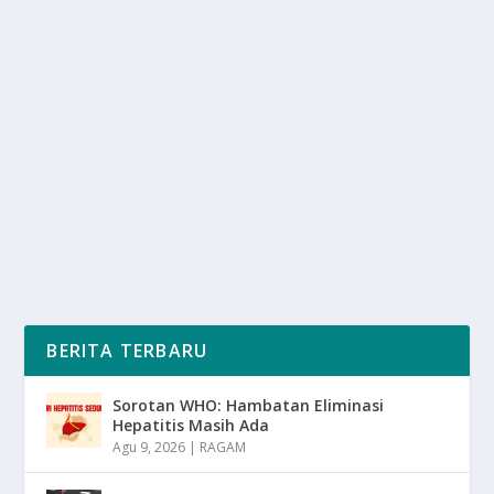
BUKAN CUMA NAKAL, INI PENYEBAB ANAK
KERAP MEMBANGKANG
oleh
mimin1 penulis
|
Jun 5, 2026
|
LIFESTYLE
|
0
|
Bukan Cuma Nakal, Ini Penyebab Anak Kerap
Membangkang Dengan Memberikan Keleluasaan
Tanpa Arahan...
BACA SELENGKAPNYA
BERITA TERBARU
Sorotan WHO: Hambatan Eliminasi
Hepatitis Masih Ada
Agu 9, 2026
|
RAGAM