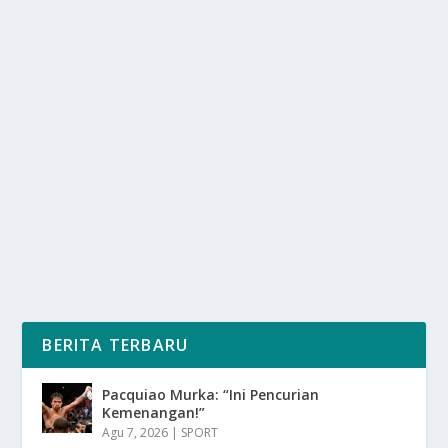
AKUISISI GRAB ATAS GOJEK PICU
GELOMBANG PROTES KARYAWAN
oleh
SuaraMedia 24
|
Mei 29, 2025
|
NEWS
,
RAGAM
|
0
|
Akuisisi Grab Atas Gojek Picu Gelombang Protes
Karyawan Telah Memicu Gelombang Protes Dari...
BACA SELENGKAPNYA
BERITA TERBARU
Pacquiao Murka: “Ini Pencurian
Kemenangan!”
Agu 7, 2026
|
SPORT