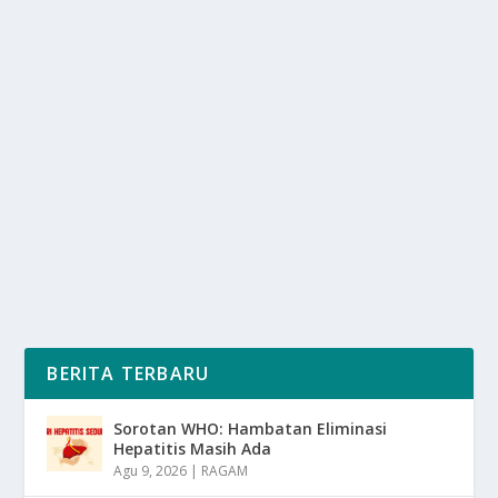
AJANG GIIAS 2025 TAMPILKAN
TEKNOLOGI KENDARAAN MASA DEPAN
oleh
SuaraMedia 24
|
Mei 1, 2025
|
NEWS
,
OTOMOTIF
|
0
|
Ajang GIIAS 2025 kembali di gelar dengan skala yang
lebih besar dan tema yang lebih futuristik....
BACA SELENGKAPNYA
BERITA TERBARU
Sorotan WHO: Hambatan Eliminasi
Hepatitis Masih Ada
Agu 9, 2026
|
RAGAM