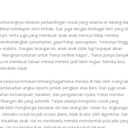
berkurangnya tekanan perbandingan sosial yang selama ini datang dar
rkan kehidupan versi terbaik. Dan juga dengan berbagai foto yang di
nonjol. Serta juga yang membuat anak-anak merasa hidup mereka
 membandingkan penampilan, gaya hidup, pencapaian. Tentunya hingg
ealistis. Dengan larangan ini, anak-anak tidak lagi terpapar aliran
 Hilangnya tuntutan untuk “harus terlihat bagus”, “harus punya banya
atu ini membuat beban mental mereka jauh lebih ringan. Mereka bisa
 berubah cepat.
ga tanpa kecemasan tentang bagaimana mereka di nilai oleh orang lai
ri berdasarkan angka seperti jumlah pengikut atau likes. Dan juga anak-
arkan kemampuan, karakter, dan pengalaman nyata. Fokus mereka
embangan diri yang autentik. Tanpa adanya kompetisi sosial yang
 lebih menghargai keunikan diri dan orang lain. Selain itu, lingkunga
interaksi sosial terjadi secara alami, tidak di atur oleh algoritma. Da
ak-kotakkan anak. Hal ini membantu mereka membentuk pola pikir yan
dupan. Secara keseluruhan, kebijakan ini mengurangi tekanan