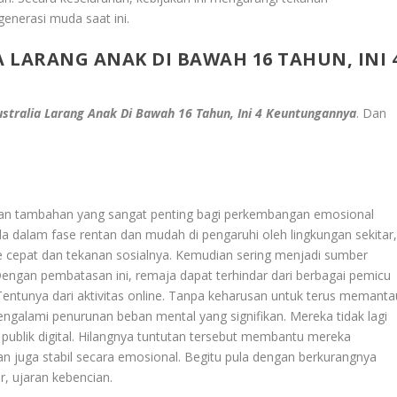
enerasi muda saat ini.
A LARANG ANAK DI BAWAH 16 TAHUN, INI 
ustralia Larang Anak Di Bawah 16 Tahun, Ini 4 Keuntungannya
. Dan
ngan tambahan yang sangat penting bagi perkembangan emosional
da dalam fase rentan dan mudah di pengaruhi oleh lingkungan sekitar
tme cepat dan tekanan sosialnya. Kemudian sering menjadi sumber
engan pembatasan ini, remaja dapat terhindar dari berbagai pemicu
entunya dari aktivitas online. Tanpa keharusan untuk terus memanta
mengalami penurunan beban mental yang signifikan. Mereka tidak lagi
publik digital. Hilangnya tuntutan tersebut membantu mereka
Dan juga stabil secara emosional. Begitu pula dengan berkurangnya
r, ujaran kebencian.