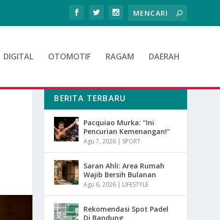
DIGITAL
OTOMOTIF
RAGAM
DAERAH
BERITA TERBARU
Pacquiao Murka: “Ini
Pencurian Kemenangan!”
Agu 7, 2026
|
SPORT
Saran Ahli: Area Rumah
Wajib Bersih Bulanan
Agu 6, 2026
|
LIFESTYLE
Rekomendasi Spot Padel
Di Bandung