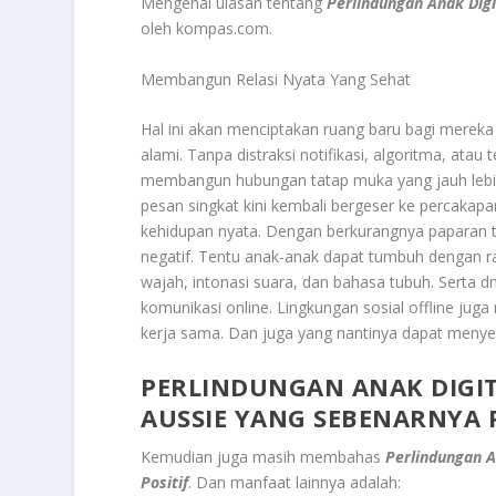
Mengenai ulasan tentang
Perlindungan Anak Digi
oleh kompas.com.
Membangun Relasi Nyata Yang Sehat
Hal ini akan menciptakan ruang baru bagi mereka
alami. Tanpa distraksi notifikasi, algoritma, ata
membangun hubungan tatap muka yang jauh lebih a
pesan singkat kini kembali bergeser ke percakapan
kehidupan nyata. Dengan berkurangnya paparan 
negatif. Tentu anak-anak dapat tumbuh dengan ras
wajah, intonasi suara, dan bahasa tubuh. Serta dn
komunikasi online. Lingkungan sosial offline ju
kerja sama. Dan juga yang nantinya dapat menyel
PERLINDUNGAN ANAK DIGI
AUSSIE YANG SEBENARNYA P
Kemudian juga masih membahas
Perlindungan A
Positif
. Dan manfaat lainnya adalah: