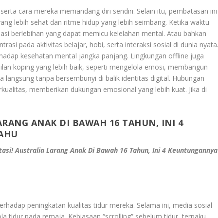
erta cara mereka memandang diri sendiri. Selain itu, pembatasan ini
ang lebih sehat dan ritme hidup yang lebih seimbang. Ketika waktu
ulasi berlebihan yang dapat memicu kelelahan mental. Atau bahkan
si pada aktivitas belajar, hobi, serta interaksi sosial di dunia nyata
hadap kesehatan mental jangka panjang. Lingkungan offline juga
n koping yang lebih baik, seperti mengelola emosi, membangun
langsung tanpa bersembunyi di balik identitas digital. Hubungan
kualitas, memberikan dukungan emosional yang lebih kuat. Jika di
ARANG ANAK DI BAWAH 16 TAHUN, INI 4
AHU
asi! Australia Larang Anak Di Bawah 16 Tahun, Ini 4 Keuntungannya
:
erhadap peningkatan kualitas tidur mereka. Selama ini, media sosial
 tidur pada remaja. Kebiasaan “scrolling” sebelum tidur, terpaku