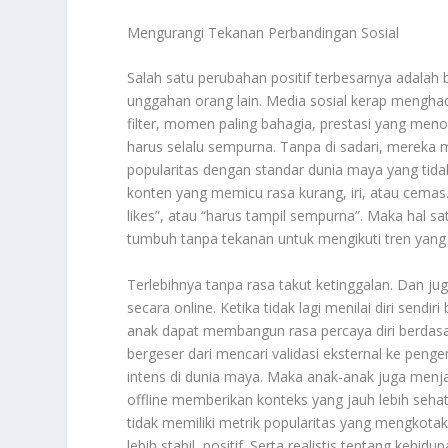
Mengurangi Tekanan Perbandingan Sosial
Salah satu perubahan positif terbesarnya adalah 
unggahan orang lain. Media sosial kerap menghadi
filter, momen paling bahagia, prestasi yang me
harus selalu sempurna. Tanpa di sadari, mereka
popularitas dengan standar dunia maya yang tidak r
konten yang memicu rasa kurang, iri, atau cemas.
likes”, atau “harus tampil sempurna”. Maka hal s
tumbuh tanpa tekanan untuk mengikuti tren yang
Terlebihnya tanpa rasa takut ketinggalan. Dan ju
secara online. Ketika tidak lagi menilai diri sendi
anak dapat membangun rasa percaya diri berdas
bergeser dari mencari validasi eksternal ke peng
intens di dunia maya. Maka anak-anak juga menjadi
offline memberikan konteks yang jauh lebih sehat: 
tidak memiliki metrik popularitas yang mengkot
lebih stabil, positif. Serta realistis tentang kehi