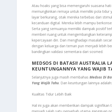
Atau hoaks yang bisa memengaruhi suasana hati s
memungkinkan remaja untuk memiliki pola tidur y
layar berkurang, otak mereka terbebas dari stim
kecanduan digital. Mereka lebih mampu berkonsentra
Serta yang semuanya memiliki dampak positif ter
memberi ruang untuk mengembangkan keterampila
kepercayaan diri. Dan menghadapi masalah secara 
dengan keluarga dan teman pun menjadi lebih ber
bandingkan validasi sementara dari sosmed.
MEDSOS DI BATASI! AUSTRALIA L
KEUNTUNGANNYA YANG WAJIB T
Selanjutnya juga masih membahas
Medsos Di Bat
Yang Wajib Tahu
. Dan keuntungan lainnya adalah
Kualitas Tidur Lebih Baik
Hal ini juga akan memberikan dampak signifikan t
menjadi salah satu penyebab utama gangguan pola