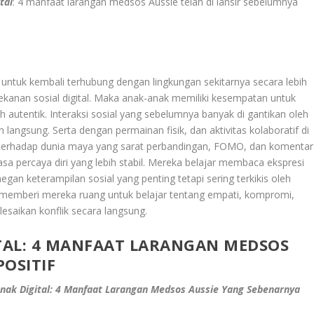
tal
: 4 manfaat larangan medsos Aussie telah di lansir sebelumnya
 untuk kembali terhubung dengan lingkungan sekitarnya secara lebih
u tekanan sosial digital. Maka anak-anak memiliki kesempatan untuk
utentik. Interaksi sosial yang sebelumnya banyak di gantikan oleh
 langsung. Serta dengan permainan fisik, dan aktivitas kolaboratif di
terhadap dunia maya yang sarat perbandingan, FOMO, dan komentar
a percaya diri yang lebih stabil. Mereka belajar membaca ekspresi
egan keterampilan sosial yang penting tetapi sering terkikis oleh
ga memberi mereka ruang untuk belajar tentang empati, kompromi,
esaikan konflik secara langsung.
TAL: 4 MANFAAT LARANGAN MEDSOS
OSITIF
nak Digital: 4 Manfaat Larangan Medsos Aussie Yang Sebenarnya