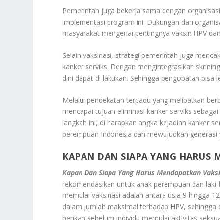
Pemerintah juga bekerja sama dengan organisas
implementasi program ini. Dukungan dari organi
masyarakat mengenai pentingnya vaksin HPV dan 
Selain vaksinasi, strategi pemerintah juga menc
kanker serviks. Dengan mengintegrasikan skrinin
dini dapat di lakukan. Sehingga pengobatan bisa le
Melalui pendekatan terpadu yang melibatkan ber
mencapai tujuan eliminasi kanker serviks sebag
langkah ini, di harapkan angka kejadian kanker se
perempuan Indonesia dan mewujudkan generasi y
KAPAN DAN SIAPA YANG HARUS 
Kapan Dan Siapa Yang Harus Mendapatkan Vaksi
rekomendasikan untuk anak perempuan dan laki-la
memulai vaksinasi adalah antara usia 9 hingga 12
dalam jumlah maksimal terhadap HPV, sehingga efekt
berikan sebelum individu memulai aktivitas seksu