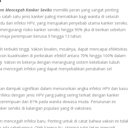
lam Mencegah Kanker Seviks
memiliki peran yang sangat penting
alah satu jenis kanker paling mematikan bagi wanita di seluruh
ividu dari infeksi HPV, yang merupakan penyebab utama kanker serviks
engurangi risiko kanker serviks hingga 90% jika di berikan sebelum
 remaja perempuan berusia 9 hingga 13 tahun
.
h terbukti tinggi. Vaksin bivalen, misalnya, dapat mencapai efektivitas
aksin kuadrivalen di perkirakan efektif antara 70% hingga 100% dalam
gi
.
Vaksin ini bekerja dengan merangsang sistem kekebalan tubuh
ga mencegah infeksi yang dapat menyebabkan perubahan sel
kkan dampak signifikan dalam menurunkan angka infeksi HPV dan kasu
 infeksi dengan jenis HPV yang paling sering terkait dengan kanker
a perempuan dan 81% pada wanita dewasa muda
.
Penurunan ini
er serviks di kalangan populasi yang di vaksinasi.
mencegah infeksi baru. Penting untuk di catat bahwa vaksin ini tida
 ada sebelumnya. Oleh karena itu, skrining rutin tetap menjadi