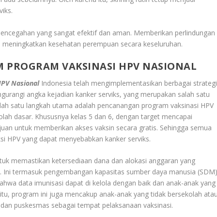
iks.
pencegahan yang sangat efektif dan aman. Memberikan perlindungan
dan meningkatkan kesehatan perempuan secara keseluruhan.
M PROGRAM VAKSINASI HPV NASIONAL
HPV Nasional
Indonesia telah mengimplementasikan berbagai strateg
gurangi angka kejadian kanker serviks, yang merupakan salah satu
alah satu langkah utama adalah pencanangan program vaksinasi HPV
olah dasar. Khususnya kelas 5 dan 6, dengan target mencapai
juan untuk memberikan akses vaksin secara gratis. Sehingga semua
feksi HPV yang dapat menyebabkan kanker serviks
.
tuk memastikan ketersediaan dana dan alokasi anggaran yang
i. Ini termasuk pengembangan kapasitas sumber daya manusia (SDM
ahwa data imunisasi dapat di kelola dengan baik dan anak-anak yang
 itu, program ini juga mencakup anak-anak yang tidak bersekolah ata
dan puskesmas sebagai tempat pelaksanaan vaksinasi
.