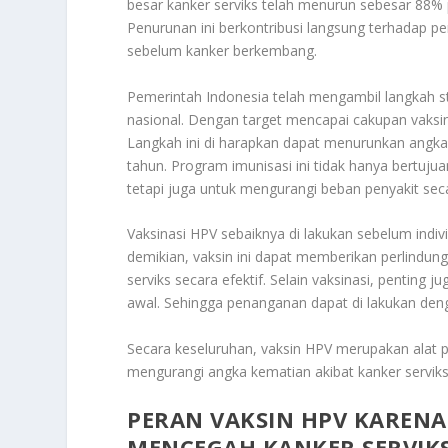
besar kanker serviks telah menurun sebesar 8
Penurunan ini berkontribusi langsung terhadap p
sebelum kanker berkembang.
Pemerintah Indonesia telah mengambil langkah 
nasional. Dengan target mencapai cakupan vaksi
Langkah ini di harapkan dapat menurunkan angka 
tahun
.
Program imunisasi ini tidak hanya bertujua
tetapi juga untuk mengurangi beban penyakit se
Vaksinasi HPV sebaiknya di lakukan sebelum indiv
demikian, vaksin ini dapat memberikan perlindu
serviks secara efektif
.
Selain vaksinasi, penting ju
awal. Sehingga penanganan dapat di lakukan de
Secara keseluruhan, vaksin HPV merupakan alat 
mengurangi angka kematian akibat kanker servi
PERAN VAKSIN HPV KARENA
MENCEGAH KANKER SERVIK