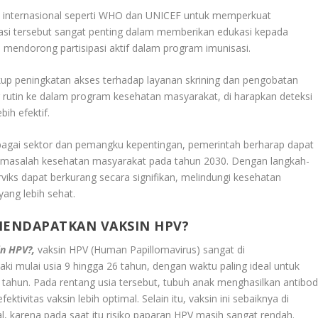
i internasional seperti WHO dan UNICEF untuk memperkuat
sasi tersebut sangat penting dalam memberikan edukasi kepada
mendorong partisipasi aktif dalam program imunisasi
.
akup peningkatan akses terhadap layanan skrining dan pengobatan
g rutin ke dalam program kesehatan masyarakat, di harapkan deteksi
bih efektif
.
bagai sektor dan pemangku kepentingan, pemerintah berharap dapat
ai masalah kesehatan masyarakat pada tahun 2030. Dengan langkah-
rviks dapat berkurang secara signifikan, melindungi kesehatan
ang lebih sehat
.
MENDAPATKAN VAKSIN HPV?
n HPV?,
vaksin HPV (Human Papillomavirus) sangat di
ki mulai usia 9 hingga 26 tahun, dengan waktu paling ideal untuk
 tahun. Pada rentang usia tersebut, tubuh anak menghasilkan antibod
ivitas vaksin lebih optimal. Selain itu, vaksin ini sebaiknya di
al, karena pada saat itu risiko paparan HPV masih sangat rendah
.