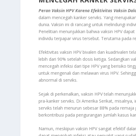
Peran Vaksin HPV Karena Efektivitas Vaksin Da
dalam mencegah kanker serviks. Yang merupakan s
dunia. Vaksin ini di rancang untuk melindungi ind
Penelitian menunjukkan bahwa vaksin HPV dapat m
individu terpapar virus tersebut. Terutama pada
Efektivitas vaksin HPV bivalen dan kuadrivalen tela
lebih dari 90% setelah dosis ketiga. Sedangkan v
mencegah infeksi dari tipe HPV yang berisiko ting
untuk mengenali dan melawan virus HPV. Sehing
abnormal di serviks.
Sejak di perkenalkan, vaksin HPV telah menunju
pra-kanker serviks. Di Amerika Serikat, misalnya,
serviks telah menurun sebesar 88% pada remaj
berkontribusi pada pengurangan jumlah kasus kank
Namun, meskipun vaksin HPV sangat efektif dalam 
dapat mengobati infeksi atau penyakit yang sudah