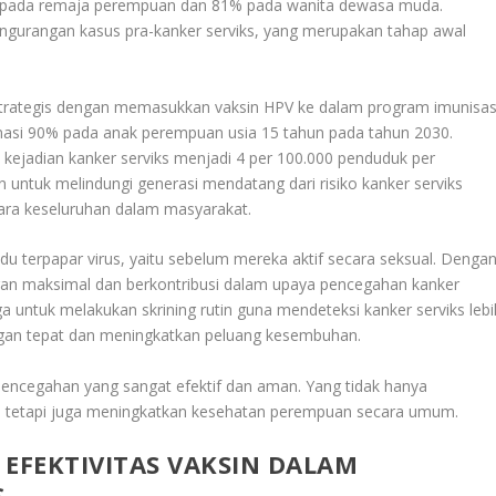
8% pada remaja perempuan dan 81% pada wanita dewasa muda
.
engurangan kasus pra-kanker serviks, yang merupakan tahap awal
strategis dengan memasukkan vaksin HPV ke dalam program imunisas
nasi 90% pada anak perempuan usia 15 tahun pada tahun 2030.
kejadian kanker serviks menjadi 4 per 100.000 penduduk per
n untuk melindungi generasi mendatang dari risiko kanker serviks
cara keseluruhan dalam masyarakat.
idu terpapar virus, yaitu sebelum mereka aktif secara seksual. Denga
ngan maksimal dan berkontribusi dalam upaya pencegahan kanker
ga untuk melakukan skrining rutin guna mendeteksi kanker serviks lebi
ngan tepat dan meningkatkan peluang kesembuhan
.
pencegahan yang sangat efektif dan aman. Yang tidak hanya
ks tetapi juga meningkatkan kesehatan perempuan secara umum.
 EFEKTIVITAS VAKSIN DALAM
S