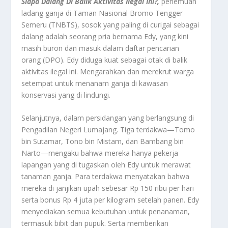
Siapa Dalang Di Balik Aktivitas Ilegal Ini?,
penemuan
ladang ganja di Taman Nasional Bromo Tengger
Semeru (TNBTS), sosok yang paling di curigai sebagai
dalang adalah seorang pria bernama Edy, yang kini
masih buron dan masuk dalam daftar pencarian
orang (DPO). Edy diduga kuat sebagai otak di balik
aktivitas ilegal ini. Mengarahkan dan merekrut warga
setempat untuk menanam ganja di kawasan
konservasi yang di lindungi.
Selanjutnya, dalam persidangan yang berlangsung di
Pengadilan Negeri Lumajang. Tiga terdakwa—Tomo
bin Sutamar, Tono bin Mistam, dan Bambang bin
Narto—mengaku bahwa mereka hanya pekerja
lapangan yang di tugaskan oleh Edy untuk merawat
tanaman ganja. Para terdakwa menyatakan bahwa
mereka di janjikan upah sebesar Rp 150 ribu per hari
serta bonus Rp 4 juta per kilogram setelah panen. Edy
menyediakan semua kebutuhan untuk penanaman,
termasuk bibit dan pupuk. Serta memberikan