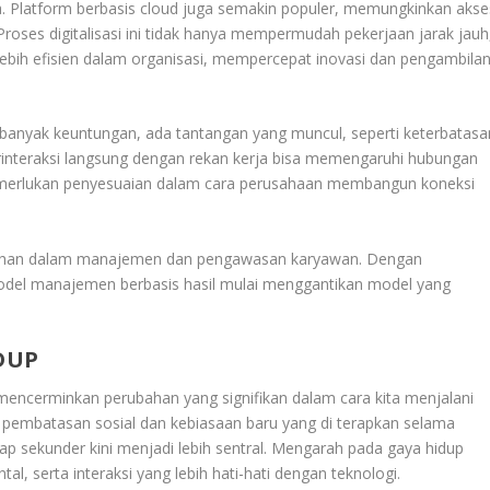
a. Platform berbasis cloud juga semakin populer, memungkinkan akse
Proses digitalisasi ini tidak hanya mempermudah pekerjaan jarak jauh
lebih efisien dalam organisasi, mempercepat inovasi dan pengambila
banyak keuntungan, ada tantangan yang muncul, seperti keterbatasa
erinteraksi langsung dengan rekan kerja bisa memengaruhi hubungan
memerlukan penyesuaian dalam cara perusahaan membangun koneksi
bahan dalam manajemen dan pengawasan karyawan. Dengan
odel manajemen berbasis hasil mulai menggantikan model yang
DUP
ncerminkan perubahan yang signifikan dalam cara kita menjalani
an pembatasan sosial dan kebiasaan baru yang di terapkan selama
p sekunder kini menjadi lebih sentral. Mengarah pada gaya hidup
al, serta interaksi yang lebih hati-hati dengan teknologi.