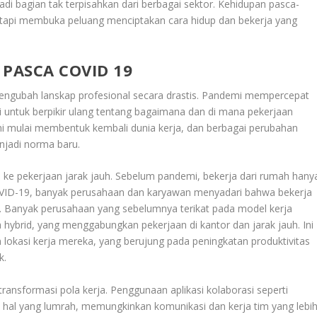
di bagian tak terpisahkan dari berbagai sektor. Kehidupan pasca-
api membuka peluang menciptakan cara hidup dan bekerja yang
 PASCA COVID 19
engubah lanskap profesional secara drastis. Pandemi mempercepat
 untuk berpikir ulang tentang bagaimana dan di mana pekerjaan
 ini mulai membentuk kembali dunia kerja, dan berbagai perubahan
njadi norma baru.
 ke pekerjaan jarak jauh. Sebelum pandemi, bekerja dari rumah hany
 COVID-19, banyak perusahaan dan karyawan menyadari bahwa bekerja
ktif. Banyak perusahaan yang sebelumnya terikat pada model kerja
a hybrid, yang menggabungkan pekerjaan di kantor dan jarak jauh. Ini
 lokasi kerja mereka, yang berujung pada peningkatan produktivitas
k.
 transformasi pola kerja. Penggunaan aplikasi kolaborasi seperti
 hal yang lumrah, memungkinkan komunikasi dan kerja tim yang lebi