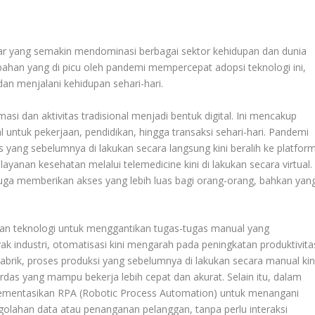
ar yang semakin mendominasi berbagai sektor kehidupan dan dunia
ahan yang di picu oleh pandemi mempercepat adopsi teknologi ini,
dan menjalani kehidupan sehari-hari.
si dan aktivitas tradisional menjadi bentuk digital. Ini mencakup
l untuk pekerjaan, pendidikan, hingga transaksi sehari-hari. Pandemi
as yang sebelumnya di lakukan secara langsung kini beralih ke platfor
layanan kesehatan melalui telemedicine kini di lakukan secara virtual.
i juga memberikan akses yang lebih luas bagi orang-orang, bahkan yan
naan teknologi untuk menggantikan tugas-tugas manual yang
k industri, otomatisasi kini mengarah pada peningkatan produktivita
abrik, proses produksi yang sebelumnya di lakukan secara manual kin
erdas yang mampu bekerja lebih cepat dan akurat. Selain itu, dalam
lementasikan RPA (Robotic Process Automation) untuk menangani
engolahan data atau penanganan pelanggan, tanpa perlu interaksi