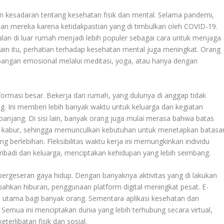
n kesadaran tentang kesehatan fisik dan mental. Selama pandemi,
an mereka karena ketidakpastian yang di timbulkan oleh COVID-19.
erjalan di luar rumah menjadi lebih populer sebagai cara untuk menjaga
lain itu, perhatian terhadap kesehatan mental juga meningkat. Orang
angan emosional melalui meditasi, yoga, atau hanya dengan
rmasi besar. Bekerja dari rumah, yang dulunya di anggap tidak
ng. Ini memberi lebih banyak waktu untuk keluarga dan kegiatan
panjang. Di sisi lain, banyak orang juga mulai merasa bahwa batas
di kabur, sehingga memunculkan kebutuhan untuk menetapkan batasa
ng berlebihan. Fleksibilitas waktu kerja ini memungkinkan individu
ibadi dan keluarga, menciptakan kehidupan yang lebih seimbang.
ergeseran gaya hidup. Dengan banyaknya aktivitas yang di lakukan
, bahkan hiburan, penggunaan platform digital meningkat pesat. E-
 utama bagi banyak orang. Sementara aplikasi kesehatan dan
. Semua ini menciptakan dunia yang lebih terhubung secara virtual,
erlibatan fisik dan sosial.