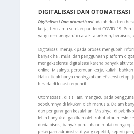
DIGITALISASI DAN OTOMATISASI
Digitalisasi Dan otomatisasi
adalah dua tren bes
kerja, terutama setelah pandemi COVID-19. Perub
yang mempengaruhi cara kita bekerja, berbisnis, 
Digitalisasi merujuk pada proses mengubah informa
banyak hal, mulai dari penggunaan platform digita
mengakselerasi digitalisasi karena banyak aktivit
online. Misalnya, pertemuan kerja, kuliah, bahkan 
Hal ini tidak hanya meningkatkan efisiensi tetap
berada di lokasi terpencil.
Otomatisasi, di sisi lain, mengacu pada penggu
sebelumnya di lakukan oleh manusia. Dalam banya
dan pengurangan kesalahan. Misalnya, di pabrik-p
lebih banyak di gantikan oleh robot atau mesin c
dunia bisnis, banyak perusahaan mulai mengimp
pekerjaan administratif yang repetitif, seperti p