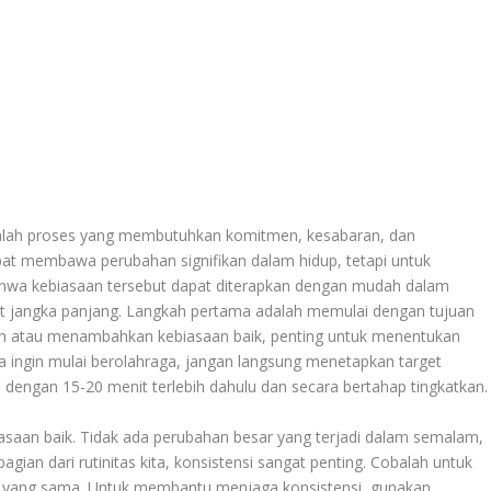
alah proses yang membutuhkan komitmen, kesabaran, dan
pat membawa perubahan signifikan dalam hidup, tetapi untuk
hwa kebiasaan tersebut dapat diterapkan dengan mudah dalam
t jangka panjang. Langkah pertama adalah memulai dengan tujuan
gubah atau menambahkan kebiasaan baik, penting untuk menentukan
kita ingin mulai berolahraga, jangan langsung menetapkan target
h dengan 15-20 menit terlebih dahulu dan secara bertahap tingkatkan.
saan baik. Tidak ada perubahan besar yang terjadi dalam semalam,
ian dari rutinitas kita, konsistensi sangat penting. Cobalah untuk
tu yang sama. Untuk membantu menjaga konsistensi, gunakan