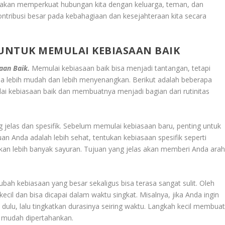
akan memperkuat hubungan kita dengan keluarga, teman, dan
ntribusi besar pada kebahagiaan dan kesejahteraan kita secara
UNTUK MEMULAI KEBIASAAN BAIK
aan Baik.
Memulai kebiasaan baik bisa menjadi tantangan, tetapi
isa lebih mudah dan lebih menyenangkan. Berikut adalah beberapa
i kebiasaan baik dan membuatnya menjadi bagian dari rutinitas
jelas dan spesifik. Sebelum memulai kebiasaan baru, penting untuk
juan Anda adalah lebih sehat, tentukan kebiasaan spesifik seperti
kan lebih banyak sayuran. Tujuan yang jelas akan memberi Anda ara
ubah kebiasaan yang besar sekaligus bisa terasa sangat sulit. Oleh
ecil dan bisa dicapai dalam waktu singkat. Misalnya, jika Anda ingin
 dulu, lalu tingkatkan durasinya seiring waktu. Langkah kecil membua
h mudah dipertahankan.