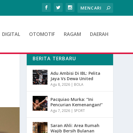
DIGITAL
OTOMOTIF
RAGAM
DAERAH
BERITA TERBARU
Adu Ambisi Di IBL: Pelita
Jaya Vs Dewa United
Agu 8, 2026
|
BOLA
Pacquiao Murka: “Ini
Pencurian Kemenangan!”
Agu 7, 2026
|
SPORT
Saran Ahli: Area Rumah
Wajib Bersih Bulanan