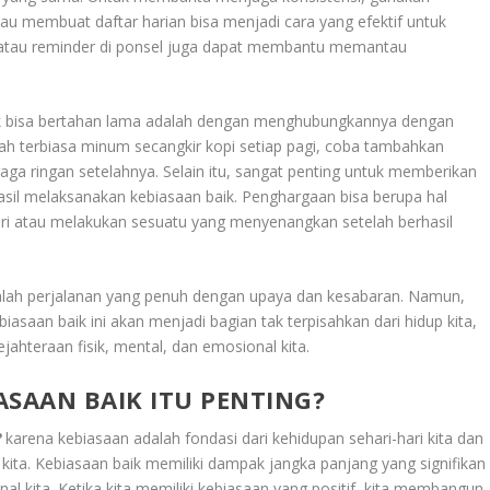
au membuat daftar harian bisa menjadi cara yang efektif untuk
si atau reminder di ponsel juga dapat membantu memantau
ik bisa bertahan lama adalah dengan menghubungkannya dengan
dah terbiasa minum secangkir kopi setiap pagi, coba tambahkan
raga ringan setelahnya. Selain itu, sangat penting untuk memberikan
rhasil melaksanakan kebiasaan baik. Penghargaan bisa berupa hal
diri atau melakukan sesuatu yang menyenangkan setelah berhasil
alah perjalanan yang penuh dengan upaya dan kesabaran. Namun,
asaan baik ini akan menjadi bagian tak terpisahkan dari hidup kita,
ahteraan fisik, mental, dan emosional kita.
SAAN BAIK ITU PENTING?
?
karena kebiasaan adalah fondasi dari kehidupan sehari-hari kita dan
kita. Kebiasaan baik memiliki dampak jangka panjang yang signifikan
al kita. Ketika kita memiliki kebiasaan yang positif, kita membangun