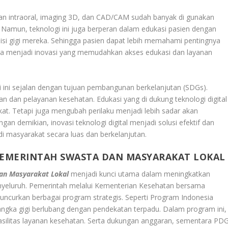
ndaian intraoral, imaging 3D, dan CAD/CAM sudah banyak di gunakan
. Namun, teknologi ini juga berperan dalam edukasi pasien dengan
isi gigi mereka. Sehingga pasien dapat lebih memahami pentingnya
uga menjadi inovasi yang memudahkan akses edukasi dan layanan
.
gi ini sejalan dengan tujuan pembangunan berkelanjutan (SDGs).
n dan pelayanan kesehatan. Edukasi yang di dukung teknologi digital
t. Tetapi juga mengubah perilaku menjadi lebih sadar akan
gan demikian, inovasi teknologi digital menjadi solusi efektif dan
di masyarakat secara luas dan berkelanjutan
.
PEMERINTAH SWASTA DAN MASYARAKAT LOKAL
Dan Masyarakat Lokal
menjadi kunci utama dalam meningkatkan
enyeluruh. Pemerintah melalui Kementerian Kesehatan bersama
luncurkan berbagai program strategis. Seperti Program Indonesia
ngka gigi berlubang dengan pendekatan terpadu
.
Dalam program ini,
silitas layanan kesehatan. Serta dukungan anggaran, sementara PDG