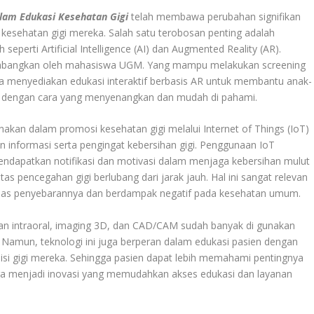
alam Edukasi Kesehatan Gigi
telah membawa perubahan signifikan
sehatan gigi mereka. Salah satu terobosan penting adalah
eperti Artificial Intelligence (AI) dan Augmented Reality (AR).
i kembangkan oleh mahasiswa UGM. Yang mampu melakukan screening
rta menyediakan edukasi interaktif berbasis AR untuk membantu anak-
ng dengan cara yang menyenangkan dan mudah di pahami
.
 gunakan dalam promosi kesehatan gigi melalui Internet of Things (IoT)
 informasi serta pengingat kebersihan gigi. Penggunaan IoT
dapatkan notifikasi dan motivasi dalam menjaga kebersihan mulut
tas pencegahan gigi berlubang dari jarak jauh
.
Hal ini sangat relevan
 luas penyebarannya dan berdampak negatif pada kesehatan umum.
ndaian intraoral, imaging 3D, dan CAD/CAM sudah banyak di gunakan
. Namun, teknologi ini juga berperan dalam edukasi pasien dengan
isi gigi mereka. Sehingga pasien dapat lebih memahami pentingnya
uga menjadi inovasi yang memudahkan akses edukasi dan layanan
.