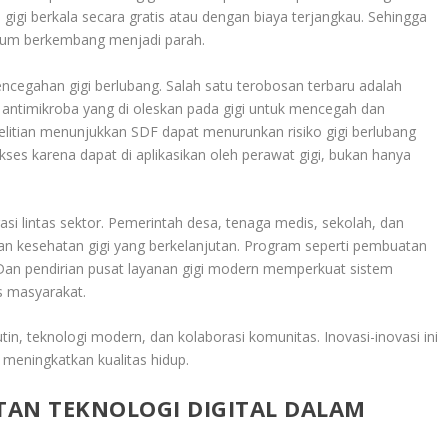
igi berkala secara gratis atau dengan biaya terjangkau. Sehingga
belum berkembang menjadi parah.
encegahan gigi berlubang. Salah satu terobosan terbaru adalah
n antimikroba yang di oleskan pada gigi untuk mencegah dan
litian menunjukkan SDF dapat menurunkan risiko gigi berlubang
ses karena dapat di aplikasikan oleh perawat gigi, bukan hanya
rasi lintas sektor. Pemerintah desa, tenaga medis, sekolah, dan
n kesehatan gigi yang berkelanjutan. Program seperti pembuatan
. Dan pendirian pusat layanan gigi modern memperkuat sistem
s masyarakat
.
, teknologi modern, dan kolaborasi komunitas. Inovasi-inovasi ini
 meningkatkan kualitas hidup.
TAN TEKNOLOGI DIGITAL DALAM