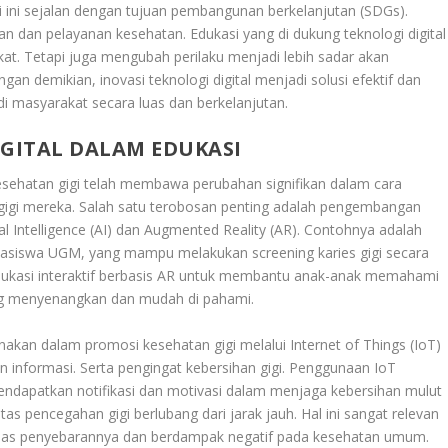
gi ini sejalan dengan tujuan pembangunan berkelanjutan (SDGs).
n dan pelayanan kesehatan. Edukasi yang di dukung teknologi digital
t. Tetapi juga mengubah perilaku menjadi lebih sadar akan
gan demikian, inovasi teknologi digital menjadi solusi efektif dan
di masyarakat secara luas dan berkelanjutan
.
GITAL DALAM EDUKASI
sehatan gigi telah membawa perubahan signifikan dalam cara
gi mereka. Salah satu terobosan penting adalah pengembangan
icial Intelligence (AI) dan Augmented Reality (AR). Contohnya adalah
ahasiswa UGM, yang mampu melakukan screening karies gigi secara
dukasi interaktif berbasis AR untuk membantu anak-anak memahami
yang menyenangkan dan mudah di pahami
.
 gunakan dalam promosi kesehatan gigi melalui Internet of Things (IoT)
 informasi. Serta pengingat kebersihan gigi. Penggunaan IoT
dapatkan notifikasi dan motivasi dalam menjaga kebersihan mulut
tas pencegahan gigi berlubang dari jarak jauh
.
Hal ini sangat relevan
 luas penyebarannya dan berdampak negatif pada kesehatan umum.