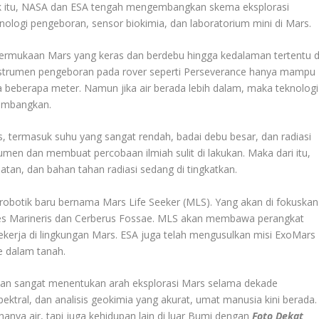
uk itu, NASA dan ESA tengah mengembangkan skema eksplorasi
ologi pengeboran, sensor biokimia, dan laboratorium mini di Mars.
rmukaan Mars yang keras dan berdebu hingga kedalaman tertentu d
 instrumen pengeboran pada rover seperti Perseverance hanya mampu
beberapa meter. Namun jika air berada lebih dalam, maka teknologi
kembangkan.
s, termasuk suhu yang sangat rendah, badai debu besar, dan radiasi
rumen dan membuat percobaan ilmiah sulit di lakukan. Maka dari itu,
atan, dan bahan tahan radiasi sedang di tingkatkan.
obotik baru bernama Mars Life Seeker (MLS). Yang akan di fokuskan
alles Marineris dan Cerberus Fossae. MLS akan membawa perangkat
erja di lingkungan Mars. ESA juga telah mengusulkan misi ExoMars
e dalam tanah.
kan sangat menentukan arah eksplorasi Mars selama dekade
pektral, dan analisis geokimia yang akurat, umat manusia kini berada.
nya air, tapi juga kehidupan lain di luar Bumi dengan
Foto Dekat