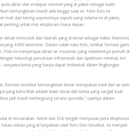
pola aliran dan endapan mineral yang di yakini sebagai bukti
ahkan kemungkinan masih ada hingga saat ini. Foto-foto ini
 mati dan kering sepenuhnya seperti yang selama ini di yakini,
t penting untuk misi eksplorasi masa depan.
an detail mencolok dari daerah yang di kenal sebagai Valles Marineris
ng 4.000 kilometer. Dalam salah satu foto, terlihat formasi garis
h. Pola ini menyerupai aliran air musiman yang sebelumnya pernah di
 dengan teknologi pencitraan inframerah dan spektrum mineral, tim
 senyawa kimia yang hanya dapat terbentuk dalam lingkungan
SA, formasi tersebut kemungkinan besar merupakan hasil dari air asin
 yang kami lihat adalah bukti visual dan kimia yang sangat kuat
n bisa jadi masih berlangsung secara sporadis,” ujarnya dalam
mulai di rencanakan. NASA dan ESA tengah menyusun peta eksplorasi
lokasi-lokasi yang di tunjukkan oleh foto-foto tersebut. Ini menjadi