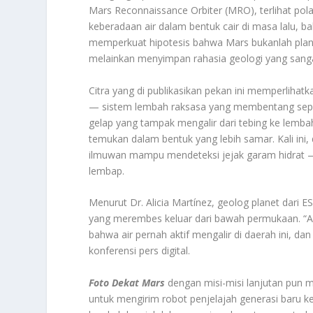
Mars Reconnaissance Orbiter (MRO), terlihat pola-
keberadaan air dalam bentuk cair di masa lalu, b
memperkuat hipotesis bahwa Mars bukanlah planet
melainkan menyimpan rahasia geologi yang sanga
Citra yang di publikasikan pekan ini memperlihatk
— sistem lembah raksasa yang membentang sepanja
gelap yang tampak mengalir dari tebing ke lemba
temukan dalam bentuk yang lebih samar. Kali ini,
ilmuwan mampu mendeteksi jejak garam hidrat —
lembap.
Menurut Dr. Alicia Martínez, geolog planet dari E
yang merembes keluar dari bawah permukaan. “Apa
bahwa air pernah aktif mengalir di daerah ini, da
konferensi pers digital.
Foto Dekat Mars
dengan misi-misi lanjutan pun 
untuk mengirim robot penjelajah generasi baru ke 