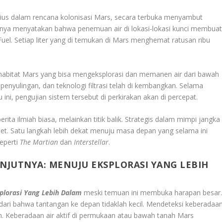
sius dalam rencana kolonisasi Mars, secara terbuka menyambut
nnya menyatakan bahwa penemuan air di lokasi-lokasi kunci membua
Fuel. Setiap liter yang di temukan di Mars menghemat ratusan ribu
n habitat Mars yang bisa mengeksplorasi dan memanen air dari bawah
penyulingan, dan teknologi filtrasi telah di kembangkan. Selama
ni, pengujian sistem tersebut di perkirakan akan di percepat.
ita ilmiah biasa, melainkan titik balik. Strategis dalam mimpi jangka
et. Satu langkah lebih dekat menuju masa depan yang selama ini
seperti
The Martian
dan
Interstellar
.
JUTNYA: MENUJU EKSPLORASI YANG LEBIH
plorasi Yang Lebih Dalam
meski temuan ini membuka harapan besar
ari bahwa tantangan ke depan tidaklah kecil. Mendeteksi keberadaa
an. Keberadaan air aktif di permukaan atau bawah tanah Mars