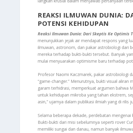
langkah krusial dalam menjawab pertanyaan terb
REAKSI ILMUWAN DUNIA: DA
POTENSI KEHIDUPAN
Reaksi Ilmuwan Dunia: Dari Skeptis Ke Optimis
menunjukkan jejak air mendapat respons yang luas
ilmuwan, astronom, dan pakar astrobiologi dari b
mereka terhadap bukti-bukti tersebut. Banyak yan
mulai menyuarakan optimisme baru terhadap pote
Profesor Naomi Kaczmarek, pakar astrobiologi da
“game-changer.” Menurutnya, bukti visual aliran
garam terhidrasi, memperkuat argumen bahwa Mars
untuk kehidupan mikroba yang tahan ekstrem, sep
asin,” ujarnya dalam publikasi ilmiah yang di rilis j
Selama beberapa dekade, perdebatan mengenai ke
Bukti-bukti dari misi sebelumnya seperti rover
memiliki sungai dan danau, namun banyak ilmuwa