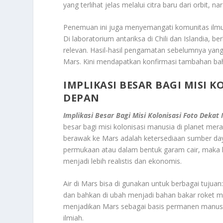
yang terlihat jelas melalui citra baru dari orbit, na
Penemuan ini juga menyemangati komunitas ilmuw
Di laboratorium antariksa di Chili dan Islandia,
relevan. Hasil-hasil pengamatan sebelumnya yan
Mars. Kini mendapatkan konfirmasi tambahan bahw
IMPLIKASI BESAR BAGI MISI 
DEPAN
Implikasi Besar Bagi Misi Kolonisasi Foto Deka
besar bagi misi kolonisasi manusia di planet mer
berawak ke Mars adalah ketersediaan sumber daya 
permukaan atau dalam bentuk garam cair, maka ke
menjadi lebih realistis dan ekonomis.
Air di Mars bisa di gunakan untuk berbagai tujua
dan bahkan di ubah menjadi bahan bakar roket me
menjadikan Mars sebagai basis permanen manusia 
ilmiah.