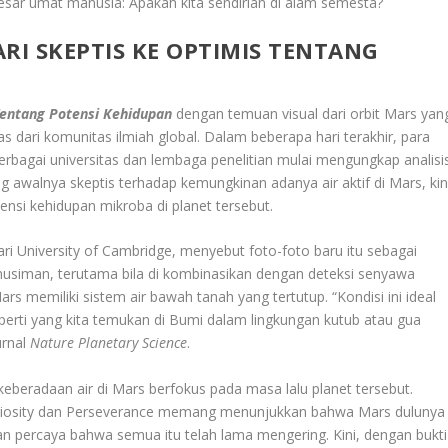
esar umat manusia: Apakah kita sendirian di alam semesta?
RI SKEPTIS KE OPTIMIS TENTANG
 Tentang Potensi Kehidupan
dengan temuan visual dari orbit Mars yan
 dari komunitas ilmiah global. Dalam beberapa hari terakhir, para
erbagai universitas dan lembaga penelitian mulai mengungkap analisi
g awalnya skeptis terhadap kemungkinan adanya air aktif di Mars, kin
nsi kehidupan mikroba di planet tersebut.
ri University of Cambridge, menyebut foto-foto baru itu sebagai
 musiman, terutama bila di kombinasikan dengan deteksi senyawa
 memiliki sistem air bawah tanah yang tertutup. “Kondisi ini ideal
erti yang kita temukan di Bumi dalam lingkungan kutub atau gua
urnal
Nature Planetary Science
.
beradaan air di Mars berfokus pada masa lalu planet tersebut.
 Curiosity dan Perseverance memang menunjukkan bahwa Mars dulunya
n percaya bahwa semua itu telah lama mengering. Kini, dengan bukti