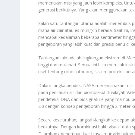
memerlukan misi yang jauh lebih kompleks. Unt
generasi berikutnya. Yang akan menggunakan tekn
Salah satu tantangan utama adalah menembus pe
mana air cair atau es mungkin berada. Saat ini,
mencapai kedalaman beberapa sentimeter hingga 
pengeboran yang lebih kuat dan presisi perlu di 
Tantangan lain adalah lingkungan ekstrem di Mar
tinggi dari matahari. Semua ini bisa merusak inst
riset tentang robot otonom, sistem proteksi peral
Dalam jangka pendek, NASA merencanakan misi r
pada pencarian air dan biomolekul di wilayah V
pendeteksi DNA dan biosignature yang mampu bek
2.0 dengan konsep pengeboran hingga 2 meter k
Secara keseluruhan, langkah-langkah ke depan a
berikutnya. Dengan kombinasi bukti visual, data s
Di ambang penemuan luar biasa: mungkin bukan ha