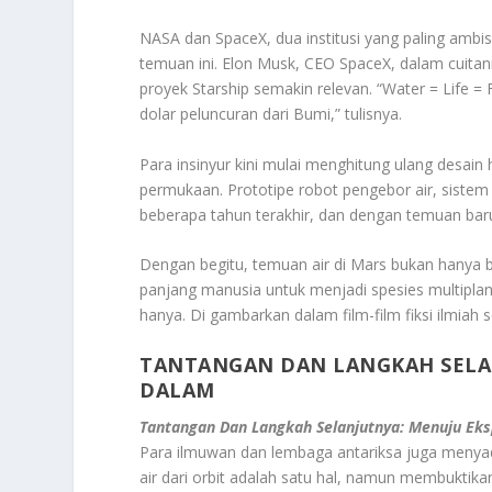
NASA dan SpaceX, dua institusi yang paling ambi
temuan ini. Elon Musk, CEO SpaceX, dalam cuita
proyek Starship semakin relevan. “Water = Life = 
dolar peluncuran dari Bumi,” tulisnya.
Para insinyur kini mulai menghitung ulang desai
permukaan. Prototipe robot pengebor air, sistem 
beberapa tahun terakhir, dan dengan temuan baru i
Dengan begitu, temuan air di Mars bukan hanya ber
panjang manusia untuk menjadi spesies multiplan
hanya. Di gambarkan dalam film-film fiksi ilmiah 
TANTANGAN DAN LANGKAH SELAN
DALAM
Tantangan Dan Langkah Selanjutnya: Menuju Eks
Para ilmuwan dan lembaga antariksa juga menyad
air dari orbit adalah satu hal, namun membuktik