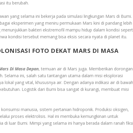
rasi itu berubah.
an yang selama ini bekerja pada simulasi lingkungan Mars di Bumi.
 berbagai eksperimen yang meniru permukaan Mars kini di pandang lebih
g menunjukkan bakteri ekstremofil mampu hidup dalam kondisi sepert
a kondisi tersebut memang bisa eksis secara nyata di planet itu.
KOLONISASI FOTO DEKAT MARS DI MASA
t Mars Di Masa Depan
, temuan air di Mars juga. Memberikan dorongan
ah. Selama ini, salah satu tantangan utama dalam misi eksplorasi
lokal yang vital, khususnya air. Dengan adanya indikasi air di bawa
butuhan. Logistik dari Bumi bisa sangat di kurangi, membuat misi
n: konsumsi manusia, sistem pertanian hidroponik. Produksi oksigen,
lalui proses elektrolisis. Hal ini membuka kemungkinan untuk
di luar Bumi. Mimpi yang selama ini hanya berada dalam ranah fiks