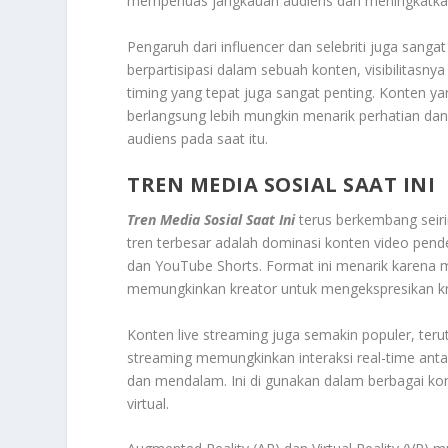
memperluas jangkauan audiens dan meningkatkan
Pengaruh dari influencer dan selebriti juga sanga
berpartisipasi dalam sebuah konten, visibilitasnya
timing yang tepat juga sangat penting. Konten yan
berlangsung lebih mungkin menarik perhatian dan
audiens pada saat itu.
TREN MEDIA SOSIAL SAAT INI
Tren Media Sosial Saat Ini
terus berkembang seiri
tren terbesar adalah dominasi konten video pende
dan YouTube Shorts. Format ini menarik karena 
memungkinkan kreator untuk mengekspresikan kre
Konten live streaming juga semakin populer, teru
streaming memungkinkan interaksi real-time anta
dan mendalam. Ini di gunakan dalam berbagai kon
virtual.