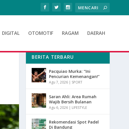
DIGITAL
OTOMOTIF
RAGAM
DAERAH
BERITA TERBARU
Pacquiao Murka: “Ini
Pencurian Kemenangan!”
Agu 7, 2026
|
SPORT
Saran Ahli: Area Rumah
Wajib Bersih Bulanan
Agu 6, 2026
|
LIFESTYLE
Rekomendasi Spot Padel
Di Bandung