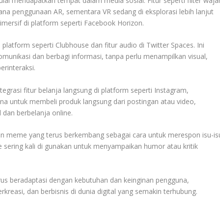
ulai mendapatkan tempat dalam media sosial. Fitur seperti filter waja
na penggunaan AR, sementara VR sedang di eksplorasi lebih lanjut
mersif di platform seperti Facebook Horizon.
latform seperti Clubhouse dan fitur audio di Twitter Spaces. Ini
munikasi dan berbagi informasi, tanpa perlu menampilkan visual,
rinteraksi.
grasi fitur belanja langsung di platform seperti Instagram,
a untuk membeli produk langsung dari postingan atau video,
dan berbelanja online.
n meme yang terus berkembang sebagai cara untuk merespon isu-is
e sering kali di gunakan untuk menyampaikan humor atau kritik
rus beradaptasi dengan kebutuhan dan keinginan pengguna,
kreasi, dan berbisnis di dunia digital yang semakin terhubung.