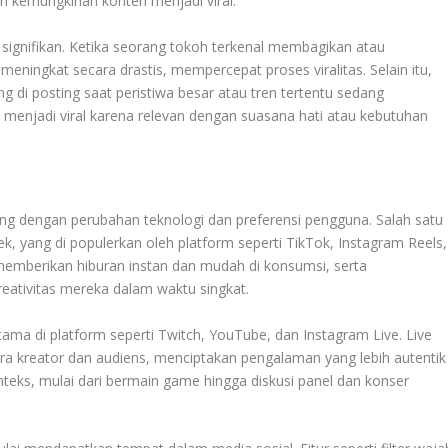
 kemungkinan konten menjadi viral.
t signifikan. Ketika seorang tokoh terkenal membagikan atau
 meningkat secara drastis, mempercepat proses viralitas. Selain itu,
g di posting saat peristiwa besar atau tren tertentu sedang
 menjadi viral karena relevan dengan suasana hati atau kebutuhan
ng dengan perubahan teknologi dan preferensi pengguna. Salah satu
k, yang di populerkan oleh platform seperti TikTok, Instagram Reels,
memberikan hiburan instan dan mudah di konsumsi, serta
ativitas mereka dalam waktu singkat.
tama di platform seperti Twitch, YouTube, dan Instagram Live. Live
ra kreator dan audiens, menciptakan pengalaman yang lebih autentik
teks, mulai dari bermain game hingga diskusi panel dan konser