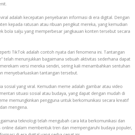
nit.
ral adalah kecepatan penyebaran informasi di era digital. Dengan
ten kepada ratusan atau ribuan pengikut mereka, yang kemudian
k bola salju yang memperbesar jangkauan konten tersebut secara
eperti TikTok adalah contoh nyata dari fenomena ini. Tantangan
ke” telah menunjukkan bagaimana sebuah aktivitas sederhana dapat
an merekam versi mereka sendiri, sering kali menambahkan sentuhan
an menyebarluaskan tantangan tersebut.
ia sosial yang viral. Kemudian meme adalah gambar atau video
gomentari situasi sosial atau budaya, yang dapat dengan mudah di
 Meme memungkinkan pengguna untuk berkomunikasi secara kreatif
m dan mengena.
gaimana teknologi telah mengubah cara kita berkomunikasi dan
as online dalam membentuk tren dan mempengaruhi budaya populer,
masi di era digital yang serba cepat ini.