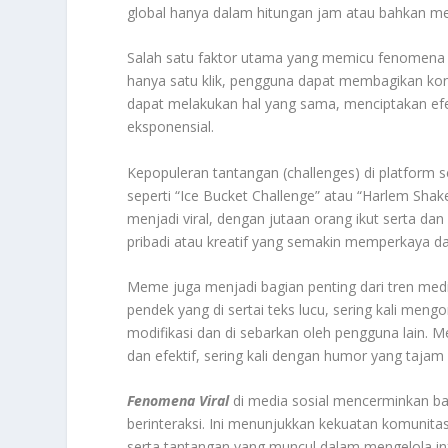
global hanya dalam hitungan jam atau bahkan me
Salah satu faktor utama yang memicu fenomena vi
hanya satu klik, pengguna dapat membagikan kon
dapat melakukan hal yang sama, menciptakan efe
eksponensial.
Kepopuleran tantangan (challenges) di platform s
seperti “Ice Bucket Challenge” atau “Harlem Sha
menjadi viral, dengan jutaan orang ikut serta d
pribadi atau kreatif yang semakin memperkaya d
Meme juga menjadi bagian penting dari tren med
pendek yang di sertai teks lucu, sering kali men
modifikasi dan di sebarkan oleh pengguna lain.
dan efektif, sering kali dengan humor yang taja
Fenomena Viral
di media sosial mencerminkan ba
berinteraksi. Ini menunjukkan kekuatan komunit
serta tantangan yang muncul dalam mengelola infor