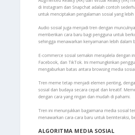
Augmented Reality (AR) dan Virtual Reality (VR) m
di Instagram dan Snapchat adalah contoh sederha
untuk menciptakan pengalaman sosial yang lebih i
Audio sosial juga menjadi tren dengan munculnya p
memberikan cara baru bagi pengguna untuk berko
sehingga menawarkan kenyamanan lebih dalam be
E-commerce sosial semakin merajalela dengan inte
Facebook, dan TikTok. Ini memungkinkan penggun
mengaburkan batas antara browsing media sosial 
Tren meme tetap menjadi elemen penting, denga
sosial dan budaya secara cepat dan kreatif. Mem
dengan cara yang ringan dan mudah di pahami.
Tren ini menunjukkan bagaimana media sosial te
menawarkan cara-cara baru untuk berinteraksi, ber
ALGORITMA MEDIA SOSIAL