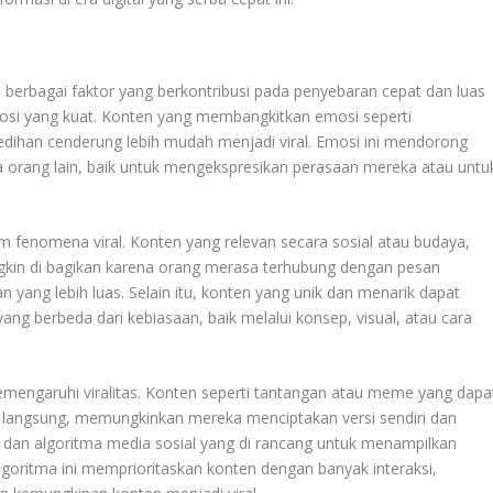
h berbagai faktor yang berkontribusi pada penyebaran cepat dan luas
mosi yang kuat. Konten yang membangkitkan emosi seperti
edihan cenderung lebih mudah menjadi viral. Emosi ini mendorong
orang lain, baik untuk mengekspresikan perasaan mereka atau untu
m fenomena viral. Konten yang relevan secara sosial atau budaya,
ungkin di bagikan karena orang merasa terhubung dengan pesan
n yang lebih luas. Selain itu, konten yang unik dan menarik dapat
g berbeda dari kebiasaan, baik melalui konsep, visual, atau cara
 memengaruhi viralitas. Konten seperti tantangan atau meme yang dapa
i langsung, memungkinkan mereka menciptakan versi sendiri dan
 dan algoritma media sosial yang di rancang untuk menampilkan
goritma ini memprioritaskan konten dengan banyak interaksi,