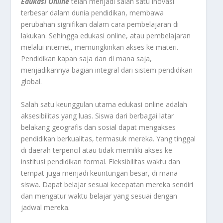
Edukasi Online
telah menjadi salah satu inovasi
terbesar dalam dunia pendidikan, membawa
perubahan signifikan dalam cara pembelajaran di
lakukan. Sehingga edukasi online, atau pembelajaran
melalui internet, memungkinkan akses ke materi.
Pendidikan kapan saja dan di mana saja,
menjadikannya bagian integral dari sistem pendidikan
global.
Salah satu keunggulan utama edukasi online adalah
aksesibilitas yang luas. Siswa dari berbagai latar
belakang geografis dan sosial dapat mengakses
pendidikan berkualitas, termasuk mereka. Yang tinggal
di daerah terpencil atau tidak memiliki akses ke
institusi pendidikan formal. Fleksibilitas waktu dan
tempat juga menjadi keuntungan besar, di mana
siswa. Dapat belajar sesuai kecepatan mereka sendiri
dan mengatur waktu belajar yang sesuai dengan
jadwal mereka.