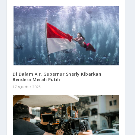
Di Dalam Air, Gubernur Sherly Kibarkan
Bendera Merah Putih
17 Agustus 2025