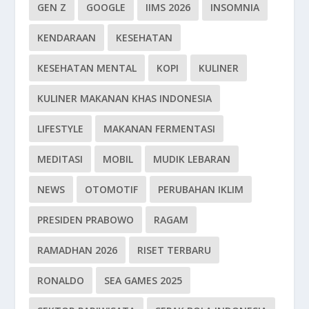
GEN Z
GOOGLE
IIMS 2026
INSOMNIA
KENDARAAN
KESEHATAN
KESEHATAN MENTAL
KOPI
KULINER
KULINER MAKANAN KHAS INDONESIA
LIFESTYLE
MAKANAN FERMENTASI
MEDITASI
MOBIL
MUDIK LEBARAN
NEWS
OTOMOTIF
PERUBAHAN IKLIM
PRESIDEN PRABOWO
RAGAM
RAMADHAN 2026
RISET TERBARU
RONALDO
SEA GAMES 2025