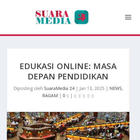
EDUKASI ONLINE: MASA
DEPAN PENDIDIKAN
Diposting oleh
SuaraMedia 24
|
Jan 13, 2025
|
NEWS
,
RAGAM
|
0
|