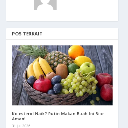
POS TERKAIT
Kolesterol Naik? Rutin Makan Buah Ini Biar
Aman!
31 Juli 2026