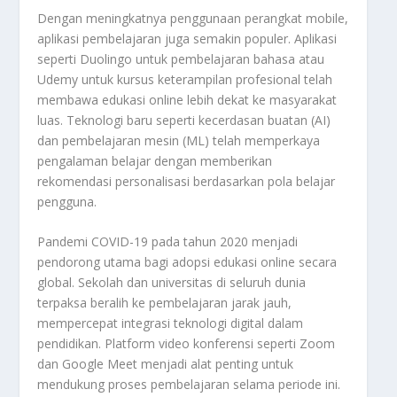
Dengan meningkatnya penggunaan perangkat mobile,
aplikasi pembelajaran juga semakin populer. Aplikasi
seperti Duolingo untuk pembelajaran bahasa atau
Udemy untuk kursus keterampilan profesional telah
membawa edukasi online lebih dekat ke masyarakat
luas. Teknologi baru seperti kecerdasan buatan (AI)
dan pembelajaran mesin (ML) telah memperkaya
pengalaman belajar dengan memberikan
rekomendasi personalisasi berdasarkan pola belajar
pengguna.
Pandemi COVID-19 pada tahun 2020 menjadi
pendorong utama bagi adopsi edukasi online secara
global. Sekolah dan universitas di seluruh dunia
terpaksa beralih ke pembelajaran jarak jauh,
mempercepat integrasi teknologi digital dalam
pendidikan. Platform video konferensi seperti Zoom
dan Google Meet menjadi alat penting untuk
mendukung proses pembelajaran selama periode ini.