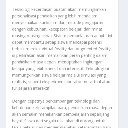
Teknologi kecerdasan buatan akan memungkinkan
personalisasi pendidikan yang lebih mendalam,
menyesuaikan kurikulum dan metode pengajaran
dengan kebutuhan, kecepatan belajar, dan minat
masing-masing siswa. Sistem pembelajaran adaptif ini
dapat membantu setiap siswa mencapai potensi
terbaik mereka. Virtual Reality dan Augmented Reality
di perkirakan akan memainkan peran penting dalam
pendidikan masa depan, menciptakan lingkungan
belajar yang lebih imersif dan interaktif. Teknologi ini
memungkinkan siswa belajar melalui simulasi yang
realistis, seperti eksperimen laboratorium virtual atau
tur sejarah interaktif.
Dengan cepatnya perkembangan teknologi dan
kebutuhan keterampilan baru, pendidikan masa depan
akan semakin menekankan pembelajaran sepanjang
hayat. Siswa dari segala usia akan di dorong untuk
terus belajar dan mengembangkan keterampilan baru