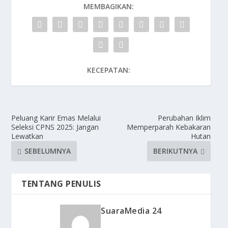
MEMBAGIKAN:
KECEPATAN:
Peluang Karir Emas Melalui
Perubahan Iklim
Seleksi CPNS 2025: Jangan
Memperparah Kebakaran
Lewatkan
Hutan
SEBELUMNYA
BERIKUTNYA
TENTANG PENULIS
SuaraMedia 24