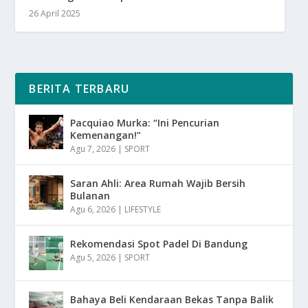
26 April 2025
BERITA TERBARU
Pacquiao Murka: “Ini Pencurian
Kemenangan!”
Agu 7, 2026
|
SPORT
Saran Ahli: Area Rumah Wajib Bersih
Bulanan
Agu 6, 2026
|
LIFESTYLE
Rekomendasi Spot Padel Di Bandung
Agu 5, 2026
|
SPORT
Bahaya Beli Kendaraan Bekas Tanpa Balik