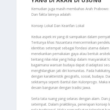
YANG DI AKAN DI USUNG
Kemudian juga masih membahas
Arah Prabowo: 
Dan fakta lainnya adalah:
Konsep Lokal Dan Kearifan Lokal
Kedua aspek ini yang di sampaikan dalam pernya
Tentunya khas Nusantara mencerminkan pendek
identitas setempat sebagai fondasi utama dalam 
menekankan pemakaian gaya atau bentuk arsitek
tentang nilai-nilai yang hidup dalam masyarakat 
bagaimana warisan budaya dapat d iadaptasi sec
menghilangkan jati diri komunitas. Pada hakika
dengan karakteristik geografis, sosial, budaya.
sekitarnya seperti Bantul dan Kulonprogo. Maka i
desain bangunan dengan tradisi Jawa.
Serta tata ruang yang selaras dengan alam. Dan 
setempat. Dalam praktiknya, penerapan konsep lok
pola tradisional. Maka pemanfaatan teknologi b