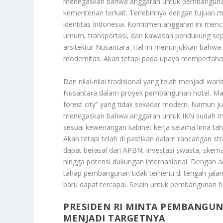
menegaskan bahwa anggaran untuk pembangunan I
kementerian terkait. Terlebihnya dengan tujuan
identitas Indonesia. Komitmen anggaran ini menca
umum, transportasi, dan kawasan pendukung sep
arsitektur Nusantara. Hal ini menunjukkan bahw
modernitas. Akan tetapi pada upaya mempertahank
Dan nilai-nilai tradisional yang telah menjadi w
Nusantara dalam proyek pembangunan hotel. Maupu
forest city” yang tidak sekadar modern. Namun 
menegaskan bahwa anggaran untuk IKN sudah ma
sesuai kewenangan kabinet kerja selama lima tahu
Akan tetapi telah di pastikan dalam rancangan s
dapat berasal dari APBN, investasi swasta, ske
hingga potensi dukungan internasional. Dengan 
tahap pembangunan tidak terhenti di tengah jalan
baru dapat tercapai. Selain untuk pembangunan f
PRESIDEN RI MINTA PEMBANGU
MENJADI TARGETNYA