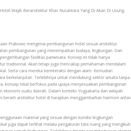
Hotel Wajib Berarsitektur Khas Nusantara Yang Di Akan Di Usung
.
taan Prabowo mengenai pembangunan hotel sesuai arsitektur.
atan pembangunan yang menempatkan budaya, lingkungan. Dan
pengembangan fasilitas pariwisata. Konsep ini tidak hanya
tur tradisional. Akan tetapi juga mencakup pemahaman mendalam
lokal. Serta cara mereka berinteraksi dengan alam. Kemudian
ara berkelanjutan. Terlebihnya untuk mendukung sektor wisata tanpa
tnya, konsep lokal berfokus pada upaya menyesuaikan pembangunan
 Dan ekonomi suatu daerah. Dalam konteks Yogyakarta dan wilayah
ni berarti arsitektur hotel di harapkan menggambarkan harmoni antar
penggunaan material yang sesuai dengan kondisi lingkungan
al juga dapat terlihat melalui pengaturan tata ruang yang mengikuti
angunan ramah lingkungan. Terlebihnya hingga pengintegrasian eleme