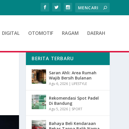
DIGITAL
OTOMOTIF
RAGAM
DAERAH
BERITA TERBARU
Saran Ahli: Area Rumah
Wajib Bersih Bulanan
Agu 6, 2026
|
LIFESTYLE
Rekomendasi Spot Padel
Di Bandung
Agu 5, 2026
|
SPORT
Bahaya Beli Kendaraan
Bekas Tanpa Balik Nama