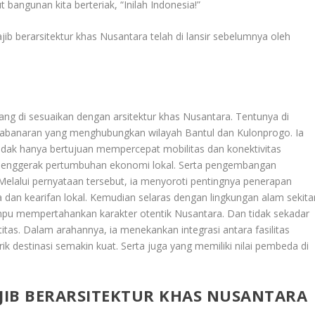
bangunan kita berteriak, “Inilah Indonesia!”
ajib berarsitektur khas Nusantara telah di lansir sebelumnya oleh
ng di sesuaikan dengan arsitektur khas Nusantara. Tentunya di
abanaran yang menghubungkan wilayah Bantul dan Kulonprogo. Ia
dak hanya bertujuan mempercepat mobilitas dan konektivitas
 penggerak pertumbuhan ekonomi lokal. Serta pengembangan
 Melalui pernyataan tersebut, ia menyoroti pentingnya penerapan
a dan kearifan lokal. Kemudian selaras dengan lingkungan alam sekitar
u mempertahankan karakter otentik Nusantara. Dan tidak sekadar
as. Dalam arahannya, ia menekankan integrasi antara fasilitas
k destinasi semakin kuat. Serta juga yang memiliki nilai pembeda di
JIB BERARSITEKTUR KHAS NUSANTARA