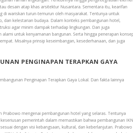
atau desain atap khas arsitektur Nusantara. Sementara itu, kearifan
g di wariskan turun-temurun oleh masyarakat. Tentunya untuk
, dan kelestarian budaya. Dalam konteks pembangunan hotel,
truksi agar minim dampak terhadap lingkungan. Dan juga
 alami untuk kenyamanan bangunan. Serta hingga penerapan konse
tempat. Misalnya prinsip keseimbangan, kesederhanaan, dan juga
GUNAN PENGINAPAN TERAPKAN GAYA
Pembangunan Penginapan Terapkan Gaya Lokal
. Dan fakta lainnya
aan Prabowo mengenai pembangunan hotel yang selaras. Tentunya
n keseriusan pemerintah dalam memastikan bahwa pembangunan IK
ga sesuai dengan visi kebangsaan, kultural, dan keberlanjutan. Prabowo