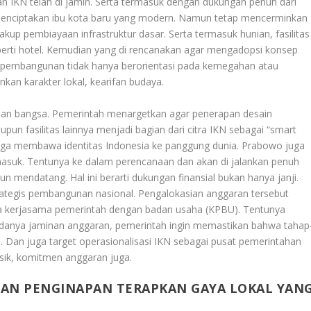
KN telah di jamin. Serta termasuk dengan dukungan penuh dari
 menciptakan ibu kota baru yang modern. Namun tetap mencerminkan
kup pembiayaan infrastruktur dasar. Serta termasuk hunian, fasilitas
erti hotel. Kemudian yang di rencanakan agar mengadopsi konsep
a pembangunan tidak hanya berorientasi pada kemegahan atau
an karakter lokal, kearifan budaya.
arisan bangsa. Pemerintah menargetkan agar penerapan desain
n fasilitas lainnya menjadi bagian dari citra IKN sebagai “smart
juga membawa identitas Indonesia ke panggung dunia. Prabowo juga
suk. Tentunya ke dalam perencanaan dan akan di jalankan penuh
n mendatang. Hal ini berarti dukungan finansial bukan hanya janji.
trategis pembangunan nasional. Pengalokasian anggaran tersebut
ma kerjasama pemerintah dengan badan usaha (KPBU). Tentunya
adanya jaminan anggaran, pemerintah ingin memastikan bahwa tahap
. Dan juga target operasionalisasi IKN sebagai pusat pemerintahan
isik, komitmen anggaran juga.
NAN PENGINAPAN TERAPKAN GAYA LOKAL YAN